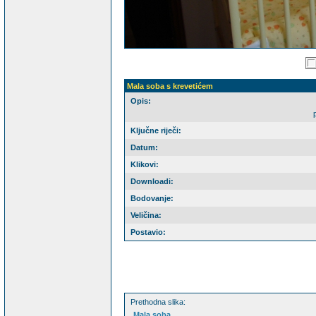
Mala soba s krevetićem
Opis:
Ključne riječi:
Datum:
Klikovi:
Downloadi:
Bodovanje:
Veličina:
Postavio:
Prethodna slika:
Mala soba