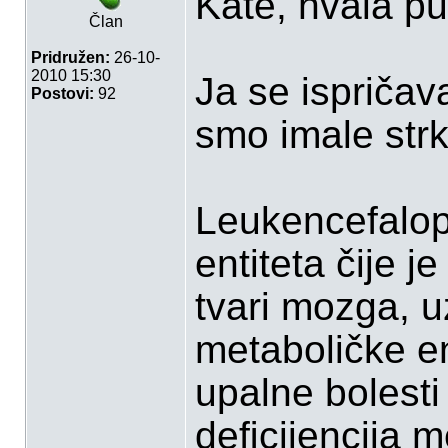
Kate, hvala p
Član
Pridružen:
26-10-
2010 15:30
Ja se ispričav
Postovi:
92
smo imale strk
Leukencefalopa
entiteta čije j
tvari mozga, u
metaboličke e
upalne bolesti
deﬁcijencija m