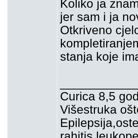
Koliko ja znam
jer sam i ja n
Otkriveno cjel
kompletiranjem
stanja koje im
___________
Curica 8,5 go
Višestruka oš
Epilepsija,ost
rahitis,leukop