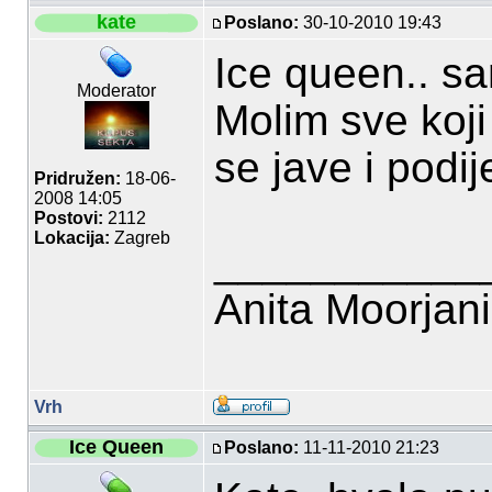
kate
Poslano:
30-10-2010 19:43
Ice queen.. s
Moderator
Molim sve koj
se jave i podi
Pridružen:
18-06-
2008 14:05
Postovi:
2112
Lokacija:
Zagreb
___________
Anita Moorjan
Vrh
Ice Queen
Poslano:
11-11-2010 21:23