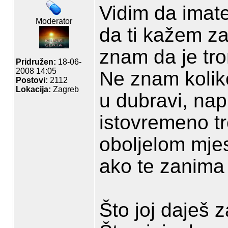
Vidim da imat
Moderator
da ti kažem za
znam da je tro
Pridružen:
18-06-
2008 14:05
Ne znam koliko
Postovi:
2112
Lokacija:
Zagreb
u dubravi, nap
istovremeno tr
oboljelom mje
ako te zanima
Što joj daješ z