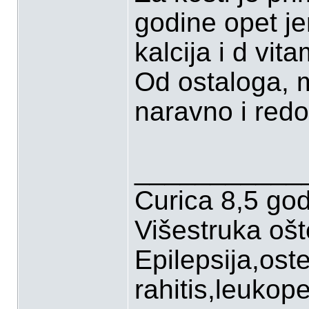
godine opet jer
kalcija i d vita
Od ostaloga, m
naravno i redo
___________
Curica 8,5 go
Višestruka oš
Epilepsija,ost
rahitis,leukop