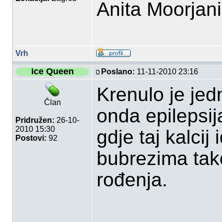
Anita Moorjan
Vrh
Ice Queen
Poslano:
11-11-2010 23:16
Krenulo je je
Član
onda epilepsij
Pridružen:
26-10-
2010 15:30
gdje taj kalcij
Postovi:
92
bubrezima tako
rođenja.