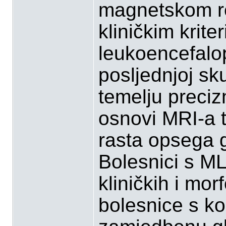
magnetskom re
kliničkim krite
leukoencefalop
posljednjoj sk
temelju precizn
osnovi MRI-a te
rasta opsega 
Bolesnici s ML
kliničkih i mor
bolesnice s k