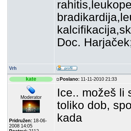
rahitis,leukop
bradikardija,l
kalcifikacija,sk
Doc. Harjaček;P
Vrh
kate
Poslano:
11-11-2010 21:33
Ice.. možeš li 
Moderator
toliko dob, sp
kada
Pridružen:
18-06-
2008 14:05