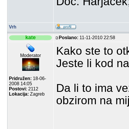
Doc. Harjaček;P
Vrh
kate
Poslano:
11-11-2010 22:58
Kako ste to otk
Moderator
Jeste li kod na
Pridružen:
18-06-
2008 14:05
Da li to ima v
Postovi:
2112
Lokacija:
Zagreb
obzirom na mij
___________