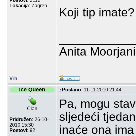
Postovi:
2112
Lokacija:
Zagreb
Koji tip imate?
___________
Anita Moorjan
Vrh
Ice Queen
Poslano:
11-11-2010 21:44
Pa, mogu stavi
Član
sljedeći tjeda
Pridružen:
26-10-
2010 15:30
inaće ona ima 
Postovi:
92