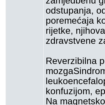
zamjedbenu gl
odstupanja, od 
poremećaja ko
rijetke, njihov
zdravstvene za
Reverzibilna p
mozgaSindrom 
leukoencefalop
konfuzijom, ep
Na magnetskoj