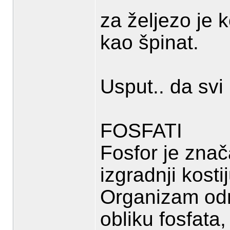
za željezo je 
kao špinat.
Usput.. da sv
FOSFATI
Fosfor je znač
izgradnji kostij
Organizam odr
obliku fosfata