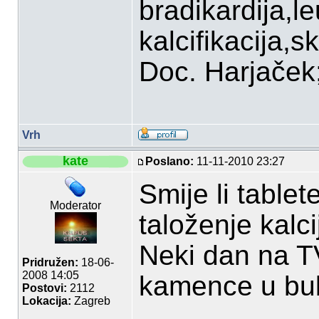
bradikardija,l
kalcifikacija,sk
Doc. Harjaček;P
Vrh
kate
Poslano:
11-11-2010 23:27
Smije li tablet
Moderator
taloženje kalc
Neki dan na TV
Pridružen:
18-06-
2008 14:05
kamence u bu
Postovi:
2112
Lokacija:
Zagreb