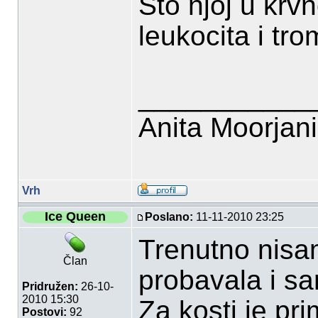
Što njoj u krvn
leukocita i tr
___________
Anita Moorjan
Vrh
Ice Queen
Poslano:
11-11-2010 23:25
Trenutno nisam
Član
probavala i sa
Pridružen:
26-10-
2010 15:30
Za kosti je pr
Postovi:
92