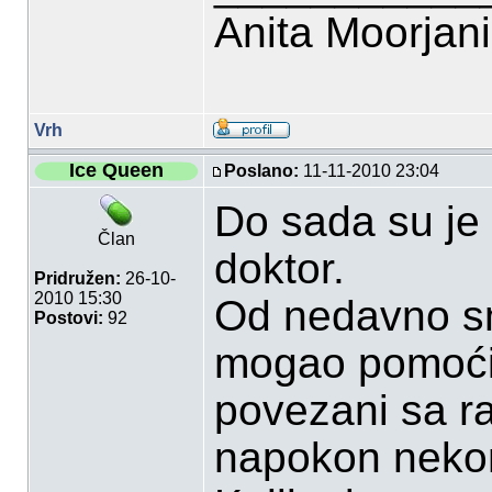
Anita Moorjan
Vrh
Ice Queen
Poslano:
11-11-2010 23:04
Do sada su je l
Član
doktor.
Pridružen:
26-10-
2010 15:30
Od nedavno smo
Postovi:
92
mogao pomoći,
povezani sa r
napokon nek