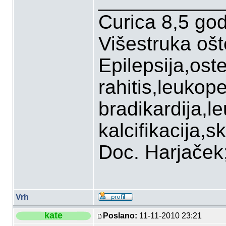
___________
Curica 8,5 go
Višestruka oš
Epilepsija,ost
rahitis,leukop
bradikardija,l
kalcifikacija,sk
Doc. Harjaček;P
Vrh
kate
Poslano:
11-11-2010 23:21