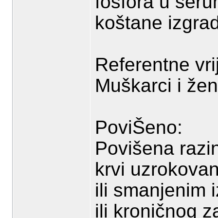
fosfora u seru
koštane izgra
Referentne vri
Muškarci i že
PoviŠeno:
Povišena razi
krvi uzrokova
ili smanjenim 
ili kroničnog 