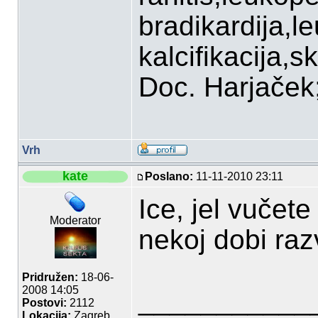
bradikardija,l
kalcifikacija,sk
Doc. Harjaček;P
Vrh
kate
Poslano:
11-11-2010 23:11
Ice, jel vučete
Moderator
nekoj dobi raz
Pridružen:
18-06-
2008 14:05
___________
Postovi:
2112
Lokacija:
Zagreb