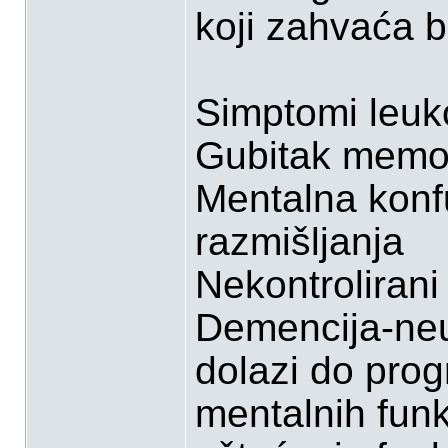
koji zahvaća bi
Simptomi leuk
Gubitak memor
Mentalna konf
razmišljanja
Nekontrolirani 
Demencija-neu
dolazi do progr
mentalnih funk