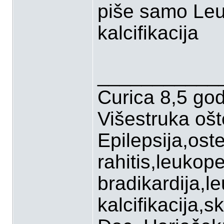
piše samo Leuk
kalcifikacija
___________
Curica 8,5 go
Višestruka oš
Epilepsija,ost
rahitis,leukop
bradikardija,l
kalcifikacija,sk