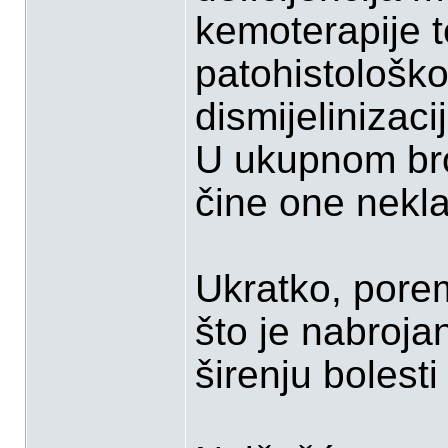
kemoterapije t
patohistološkoj
dismijelinizaci
U ukupnom bro
čine one nekla
Ukratko, poreme
što je nabroja
širenju bolesti