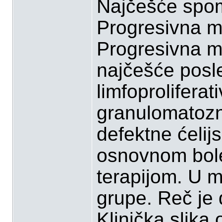
Najčešće spom
Progresivna mu
Progresivna mu
najčešće posle
limfoproliferati
granulomatozni
defektne ćeli
osnovnom bol
terapijom. U m
grupe. Reč je d
Klinička slik