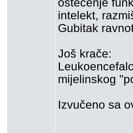
oštećenje funk
intelekt, razmi
Gubitak ravnot
Još krače:
Leukoencefalo
mijelinskog "p
Izvučeno sa ov