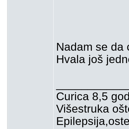
Nadam se da će
Hvala još jed
___________
Curica 8,5 go
Višestruka oš
Epilepsija,ost