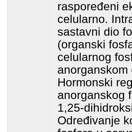
raspoređeni ek
celularno. Intr
sastavni dio fo
(organski fosf
celularnog fos
anorganskom ob
Hormonski regu
anorganskog fo
1,25-dihidroks
Određivanje k