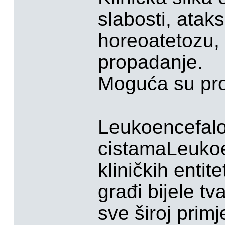
slabosti, atak
horeoatetozu, 
propadanje.
Moguća su pro
Leukoencefalo
cistamaLeukoen
kliničkih entit
građi bijele tv
sve široj prim