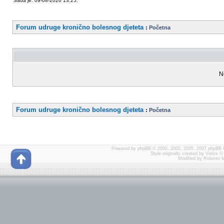
Sada je: 09-08-2026 13:25.
Forum udruge kronično bolesnog djeteta
:
Početna
N
Forum udruge kronično bolesnog djeteta
:
Početna
Powered by
phpBB
© 2000, 2002, 2005, 2007 phpBB 
Style originally created by
Volize
© 
Modified by Roberto 