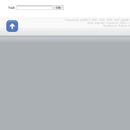
Traži:
Powered by
phpBB
© 2000, 2002, 2005, 2007 phpBB 
Style originally created by
Volize
© 
Modified by Roberto 