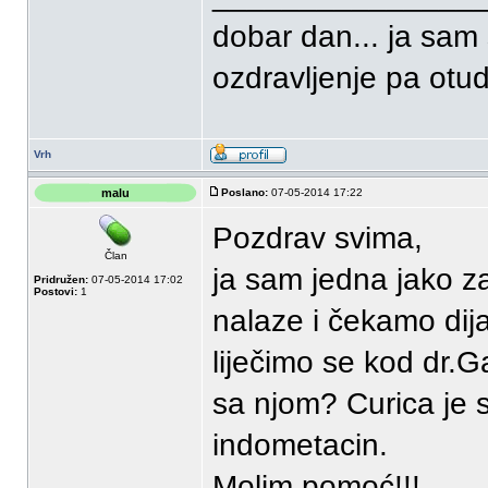
dobar dan... ja sam 
ozdravljenje pa otud 
Vrh
malu
Poslano:
07-05-2014 17:22
Pozdrav svima,
Član
ja sam jedna jako 
Pridružen:
07-05-2014 17:02
Postovi:
1
nalaze i čekamo dijag
liječimo se kod dr.G
sa njom? Curica je st
indometacin.
Molim pomoć!!!