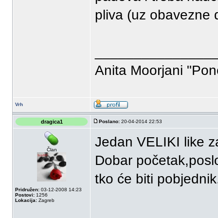
pliva (uz obavezne 
_______________
Anita Moorjani "Pon
Vrh
dragica1
Poslano:
20-04-2014 22:53
Jedan VELIKI like 
Član
Dobar početak,poslož
tko će biti pobjednik
Pridružen:
03-12-2008 14:23
Postovi:
1256
Lokacija:
Zagreb
_______________