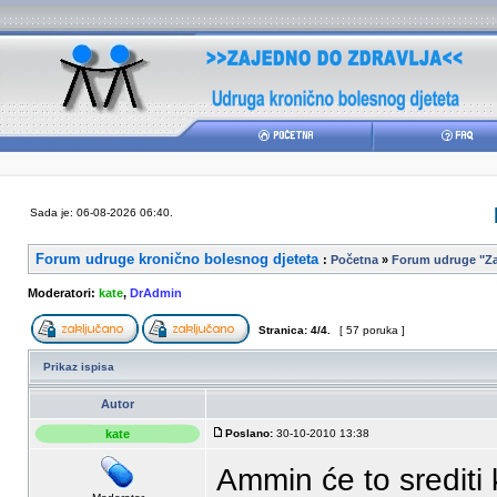
Sada je: 06-08-2026 06:40.
Forum udruge kronično bolesnog djeteta
:
Početna
»
Forum udruge "Za
Moderatori:
kate
,
DrAdmin
Stranica:
4
/
4
.
[ 57 poruka ]
Prikaz ispisa
Autor
kate
Poslano:
30-10-2010 13:38
Ammin će to srediti