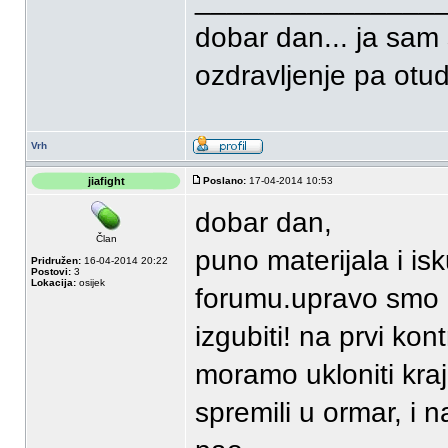
dobar dan... ja sam 
ozdravljenje pa otud 
Vrh
jiafight
Poslano:
17-04-2014 10:53
dobar dan,
Član
puno materijala i i
Pridružen:
16-04-2014 20:22
Postovi:
3
Lokacija:
osijek
forumu.upravo smo 
izgubiti! na prvi ko
moramo ukloniti kraj
spremili u ormar, i n