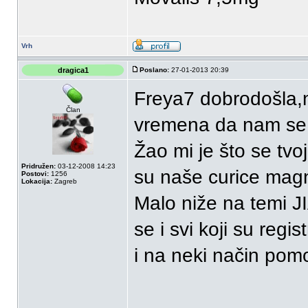
Vrh
dragica1
Poslano:
27-01-2013 20:39
Freya7 dobrodošla,
Član
vremena da nam se 
Žao mi je što se tvoj
Pridružen:
03-12-2008 14:23
su naše curice magn
Postovi:
1256
Lokacija:
Zagreb
Malo niže na temi J
se i svi koji su registr
i na neki način pom
_______________