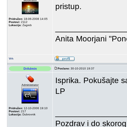
Moderator
pristup.
Pridružen:
18-06-2008 14:05
Postovi:
2112
Lokacija:
Zagreb
_______________
Anita Moorjani "Pon
Vrh
DrAdmin
Poslano:
30-10-2010 19:37
Isprika. Pokušajte s
Administrator
LP
Pridružen:
12-10-2006 19:10
_______________
Postovi:
217
Lokacija:
Dubrovnik
Pozdrav i do skorog