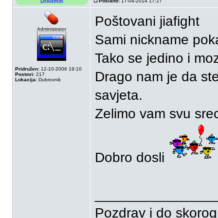
DrAdmin
Poslano:
17-04-2014 17:27
Poštovani jiafight
Administrator
Sami nickname pokaz
Tako se jedino i moz
Pridružen:
12-10-2006 19:10
Drago nam je da ste 
Postovi:
217
Lokacija:
Dubrovnik
savjeta.
Zelimo vam svu srecu
Dobro dosli
_______________
Pozdrav i do skorog