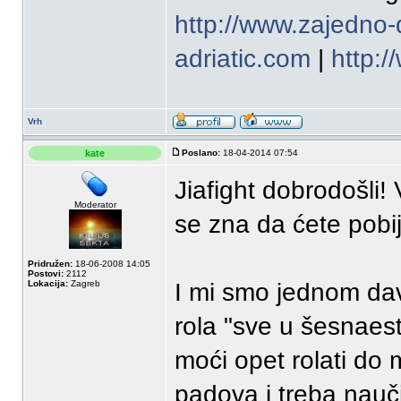
http://www.zajedno-
adriatic.com
|
http:
Vrh
kate
Poslano:
18-04-2014 07:54
Jiafight dobrodošli
Moderator
se zna da ćete pobij
Pridružen:
18-06-2008 14:05
Postovi:
2112
Lokacija:
Zagreb
I mi smo jednom davn
rola "sve u šesnaest
moći opet rolati do 
padova i treba nauči