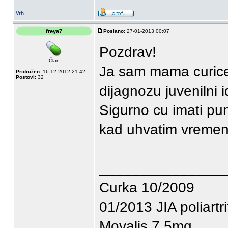
Vrh
freya7
Poslano:
27-01-2013 00:07
Pozdrav!
Član
Ja sam mama curice 
Pridružen:
16-12-2012 21:42
Postovi:
32
dijagnozu juvenilni idi
Sigurno cu imati pun
kad uhvatim vremen
_______________
Curka 10/2009
01/2013 JIA poliartri
Movalis 7,5mg