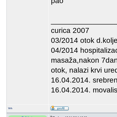
pao
_______________
curica 2007
03/2014 otok d.kolj
04/2014 hospitaliza
masaža,nakon 7dana 
otok, nalazi krvi ur
16.04.2014. srebrenj
16.04.2014. movali
Vrh