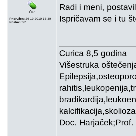
Radi i meni, postavi
Član
Ispričavam se i tu š
Pridružen:
26-10-2010 15:30
Postovi:
92
_______________
Curica 8,5 godina
Višestruka oštečenj
Epilepsija,osteopor
rahitis,leukopenija,
bradikardija,leukoen
kalcifikacija,skolioza
Doc. Harjaček;Prof. B