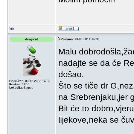
Vrh
dragica1
Poslano:
13-05-2014 16:36
Malu dobrodošla,žao 
Član
nadajte se da će Reak
došao.
Pridružen:
03-12-2008 14:23
Što se tiče dr G,nez
Postovi:
1256
Lokacija:
Zagreb
na Srebrenjaku,jer g
Bit će to dobro,vjer
lijekove,neka se čuv