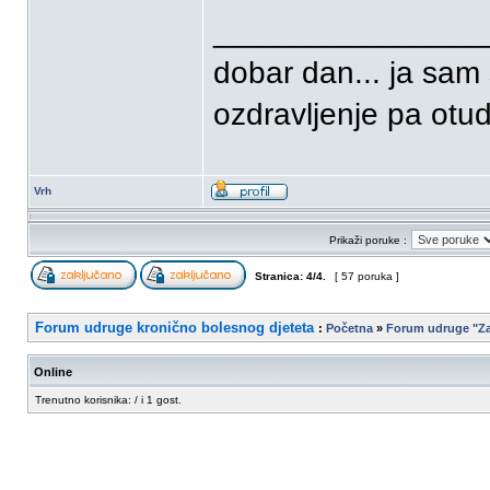
_______________
dobar dan... ja sam 
ozdravljenje pa otud 
Vrh
Prikaži poruke :
Stranica:
4
/
4
.
[ 57 poruka ]
Forum udruge kronično bolesnog djeteta
:
Početna
»
Forum udruge "Za
Online
Trenutno korisnika: / i 1 gost.