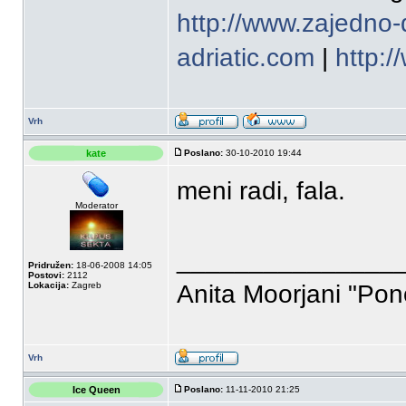
http://www.zajedno-
adriatic.com
|
http:
Vrh
kate
Poslano:
30-10-2010 19:44
meni radi, fala.
Moderator
_______________
Pridružen:
18-06-2008 14:05
Postovi:
2112
Lokacija:
Zagreb
Anita Moorjani "Pon
Vrh
Ice Queen
Poslano:
11-11-2010 21:25