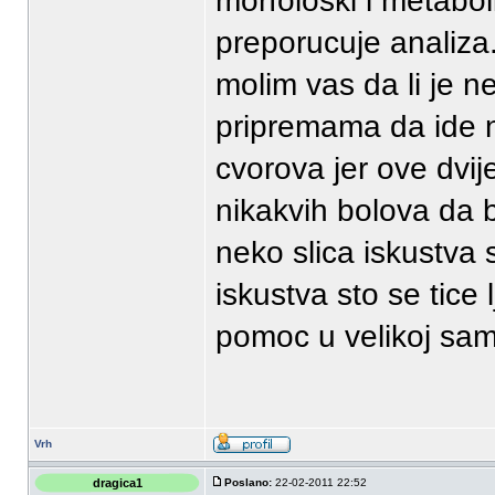
morfoloski i metabol
preporucuje analiza
molim vas da li je n
pripremama da ide n
cvorova jer ove dvij
nikakvih bolova da b
neko slica iskustva
iskustva sto se tice
pomoc u velikoj sam
Vrh
dragica1
Poslano:
22-02-2011 22:52