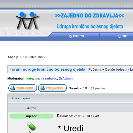
Sada je: 07-08-2026 15:02.
Forum udruge kronično bolesnog djeteta
:
Početna
»
Ostale bolesti
»
L
Moderatori:
kate
,
marija radonic
,
DrAdmin
Stranica:
1
/
1
.
[ 2 poruka ]
Prikaz ispisa
Autor
mjesec
Poslano:
25-01-2010 17:49
* Uredi