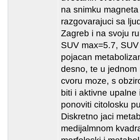
na snimku magneta od
razgovarajuci sa lju
Zagreb i na svoju ru
SUV max=5.7, SUV
pojacan metaboliza
desno, te u jednom
cvoru moze, s obziro
biti i aktivne upalne
ponoviti citolosku pu
Diskretno jaci metab
medijalmnom kvadrat