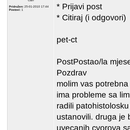
Član
* Prijavi post
Pridružen:
25-01-2010 17:44
Postovi:
1
* Citiraj (i odgovori)
pet-ct
PostPostao/la mjes
Pozdrav
molim vas potrebna 
ima probleme sa limf
radili patohistolosku
ustanovili. druga je 
uvecanih cvorova sa d