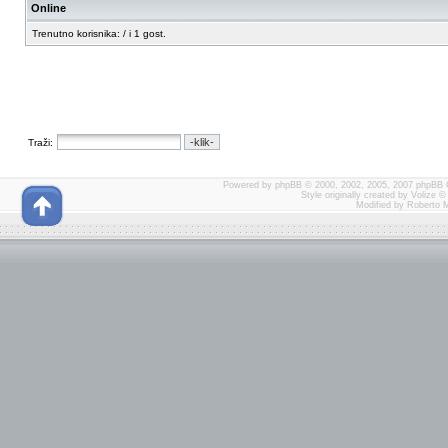
Online
Trenutno korisnika: / i 1 gost.
Traži:
Powered by
phpBB
© 2000, 2002, 2005, 2007 phpBB 
Style originally created by
Volize
© 
Modified by Roberto 