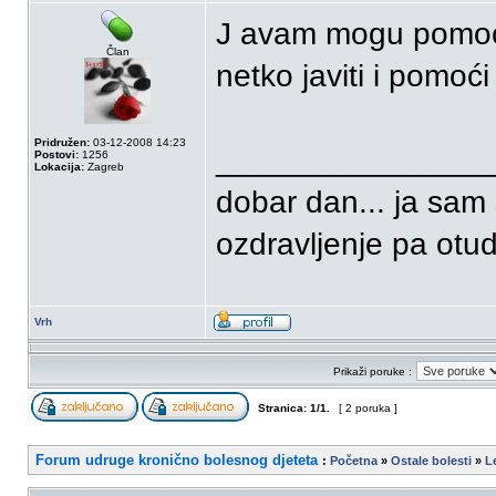
J avam mogu pomoć
Član
netko javiti i pomoći
Pridružen:
03-12-2008 14:23
_______________
Postovi:
1256
Lokacija:
Zagreb
dobar dan... ja sam 
ozdravljenje pa otud 
Vrh
Prikaži poruke :
Stranica:
1
/
1
.
[ 2 poruka ]
Forum udruge kronično bolesnog djeteta
:
Početna
»
Ostale bolesti
»
L