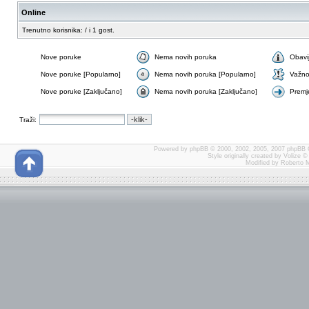
Online
Trenutno korisnika: / i 1 gost.
Nove poruke
Nema novih poruka
Obavi
Nove poruke [Popularno]
Nema novih poruka [Popularno]
Važn
Nove poruke [Zaključano]
Nema novih poruka [Zaključano]
Premj
Traži:
Powered by
phpBB
© 2000, 2002, 2005, 2007 phpBB 
Style originally created by
Volize
© 
Modified by Roberto 