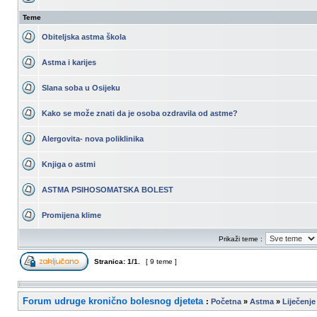
Teme
Obiteljska astma škola
Astma i karijes
Slana soba u Osijeku
Kako se može znati da je osoba ozdravila od astme?
Alergovita- nova poliklinika
Knjiga o astmi
ASTMA PSIHOSOMATSKA BOLEST
Promijena klime
Prikaži teme :
Stranica:
1
/
1
.
[ 9 teme ]
Forum udruge kronično bolesnog djeteta
:
Početna
»
Astma
»
Liječenje 