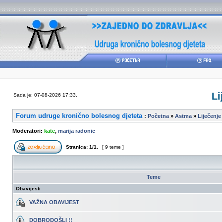
Li
Sada je: 07-08-2026 17:33.
Forum udruge kronično bolesnog djeteta
:
Početna
»
Astma
»
Liječenje 
Moderatori:
kate
,
marija radonic
Stranica:
1
/
1
.
[ 9 teme ]
Teme
Obavijesti
VAŽNA OBAVIJEST
DOBRODOŠLI !!