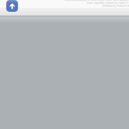
Powered by
phpBB
© 2000, 2002, 2005, 2007 phpBB 
Style originally created by
Volize
© 
Modified by Roberto 