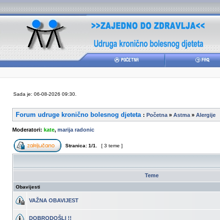
Sada je: 06-08-2026 09:30.
Forum udruge kronično bolesnog djeteta
:
Početna
»
Astma
»
Alergije
Moderatori:
kate
,
marija radonic
Stranica:
1
/
1
.
[ 3 teme ]
Teme
Obavijesti
VAŽNA OBAVIJEST
DOBRODOŠLI !!