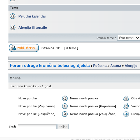
Teme
Peludni kalendar
Alergija ili tonzile
Prikaži teme :
Stranica:
1
/
1
.
[ 3 teme ]
Forum udruge kronično bolesnog djeteta
:
Početna
»
Astma
»
Alergije
Online
Trenutno korisnika: / i 1 gost.
Nove poruke
Nema novih poruka
Obavi
Nove poruke [Popularno]
Nema novih poruka [Popularno]
Važn
Nove poruke [Zaključano]
Nema novih poruka [Zaključano]
Premj
Traži: