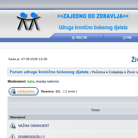
Ži
Sada je: 07-08-2026 13:39.
Forum udruge kronično bolesnog djeteta
:
Početna
»
Celijakija
»
Život s
Moderatori:
kate
,
marija radonic
Stranica:
1
/
1
.
[ 2 teme ]
Teme
Obavijesti
VAŽNA OBAVIJEST
DOBRODOŠLI !!