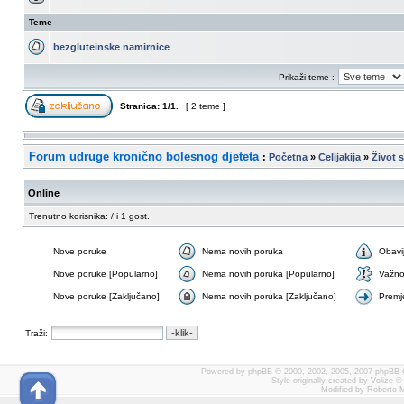
Teme
bezgluteinske namirnice
Prikaži teme :
Stranica:
1
/
1
.
[ 2 teme ]
Forum udruge kronično bolesnog djeteta
:
Početna
»
Celijakija
»
Život s
Online
Trenutno korisnika: / i 1 gost.
Nove poruke
Nema novih poruka
Obavi
Nove poruke [Popularno]
Nema novih poruka [Popularno]
Važn
Nove poruke [Zaključano]
Nema novih poruka [Zaključano]
Premj
Traži:
Powered by
phpBB
© 2000, 2002, 2005, 2007 phpBB 
Style originally created by
Volize
© 
Modified by Roberto 