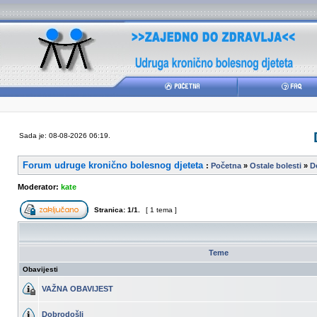
Sada je: 08-08-2026 06:19.
Forum udruge kronično bolesnog djeteta
:
Početna
»
Ostale bolesti
»
D
Moderator:
kate
Stranica:
1
/
1
.
[ 1 tema ]
Teme
Obavijesti
VAŽNA OBAVIJEST
Dobrodošli