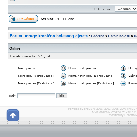
Prikaži teme :
Stranica:
1
/
1
.
[ 1 tema ]
Forum udruge kronično bolesnog djeteta
:
Početna
»
Ostale bolesti
»
D
Online
Trenutno korisnika: / i 1 gost.
Nove poruke
Nema novih poruka
Obavi
Nove poruke [Popularno]
Nema novih poruka [Popularno]
Važn
Nove poruke [Zaključano]
Nema novih poruka [Zaključano]
Premj
Traži:
Powered by
phpBB
© 2000, 2002, 2005, 2007 phpBB 
Style originally created by
Volize
© 
Modified by Roberto 