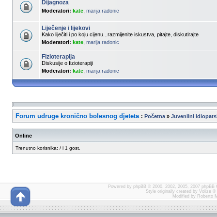
Dijagnoza
Moderatori:
kate
,
marija radonic
Liječenje i lijekovi
Kako liječiti i po koju cijenu...razmijenite iskustva, pitajte, diskutirajte
Moderatori:
kate
,
marija radonic
Fizioterapija
Diskusije o fizioterapiji
Moderatori:
kate
,
marija radonic
Forum udruge kronično bolesnog djeteta
:
Početna
»
Juvenilni idiopatsk
Online
Trenutno korisnika: / i 1 gost.
Powered by
phpBB
© 2000, 2002, 2005, 2007 phpBB 
Style originally created by
Volize
© 
Modified by Roberto 