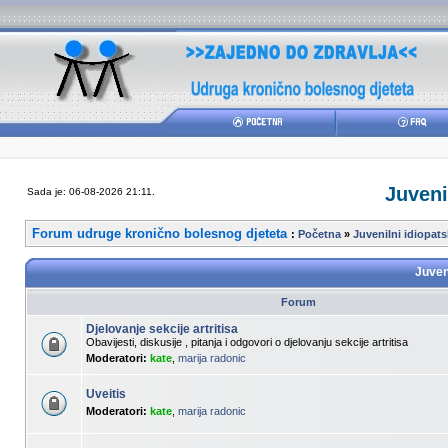
Juvenil
Sada je: 06-08-2026 21:11.
Forum udruge kronično bolesnog djeteta
:
Početna
»
Juvenilni idiopatsk
Juveni
Forum
Djelovanje sekcije artritisa
Obavijesti, diskusije , pitanja i odgovori o djelovanju sekcije artritisa
Moderatori:
kate
,
marija radonic
Uveitis
Moderatori:
kate
,
marija radonic