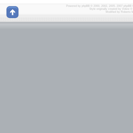
Powered by
phpBB
© 2000, 2002, 2005, 2007 phpBB 
Style originally created by
Volize
© 
Modified by Roberto 