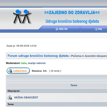
Sada je: 09-08-2026 13:02.
Forum udruge kronično bolesnog djeteta
:
Početna
»
Juvenilni idiopatsk
Moderatori:
kate
,
marija radonic
Stranica:
1
/
1
.
[ 16 teme ]
Teme
Obavijesti
VAŽNA OBAVIJEST
Teme