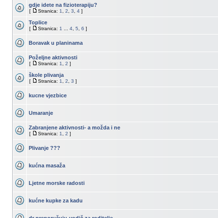
gdje idete na fizioterapiju?
[
Stranica:
1
,
2
,
3
,
4
]
Toplice
[
Stranica:
1
...
4
,
5
,
6
]
Boravak u planinama
Poželjne aktivnosti
[
Stranica:
1
,
2
]
škole plivanja
[
Stranica:
1
,
2
,
3
]
kucne vjezbice
Umaranje
Zabranjene aktivnosti- a možda i ne
[
Stranica:
1
,
2
]
Plivanje ???
kućna masaža
Ljetne morske radosti
kućne kupke za kadu