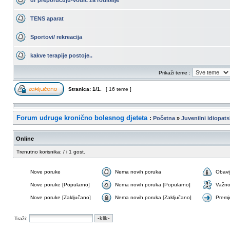
dr preporučuju-vodič za roditelje
TENS aparat
Sportovi/ rekreacija
kakve terapije postoje..
Prikaži teme :
Stranica:
1
/
1
.
[ 16 teme ]
Forum udruge kronično bolesnog djeteta
:
Početna
»
Juvenilni idiopatsk
Online
Trenutno korisnika: / i 1 gost.
Nove poruke
Nema novih poruka
Obavi
Nove poruke [Popularno]
Nema novih poruka [Popularno]
Važn
Nove poruke [Zaključano]
Nema novih poruka [Zaključano]
Premj
Traži: