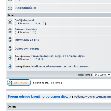
DOBRODOŠLI !!
Teme
Dječiji doplatak
[
Stranica:
1
...
8
,
9
,
10
]
Zakon o školstvu:::::
[
Stranica:
1
,
2
]
Informacije za SRV
Dohodovni cenzus
Prava na dopust i njegu za bolesnu djecu
Premješteno:
[
Stranica:
1
...
7
,
8
,
9
]
Korištenje zdravstvene zaštite u inozemstvu.
Premješteno:
Prikaži teme :
Stranica:
1
/
1
.
[ 8 teme ]
Forum udruge kronično bolesnog djeteta
:
Početna
»
Uvijek aktualni p
Online