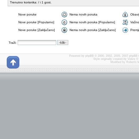
Trenutno korisnika: / i 1 gost.
Nove poruke
Nema novih poruka
Obavi
Nove poruke [Popularno]
Nema novih poruka [Popularno]
Važn
Nove poruke [Zaključano]
Nema novih poruka [Zaključano]
Premj
Traži:
Powered by
phpBB
© 2000, 2002, 2005, 2007 phpBB 
Style originally created by
Volize
© 
Modified by Roberto 