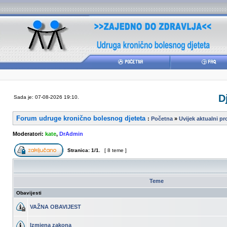
D
Sada je: 07-08-2026 19:10.
Forum udruge kronično bolesnog djeteta
:
Početna
»
Uvijek aktualni p
Moderatori:
kate
,
DrAdmin
Stranica:
1
/
1
.
[ 8 teme ]
Teme
Obavijesti
VAŽNA OBAVIJEST
Izmjena zakona