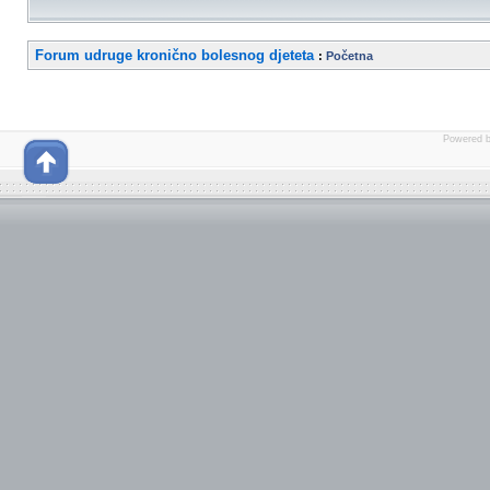
Forum udruge kronično bolesnog djeteta
:
Početna
Powered 