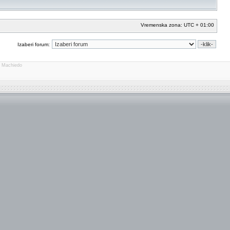
Vremenska zona: UTC + 01:00
Izaberi forum:
o Machiedo