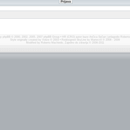
by
phpBB
© 2000, 2002, 2005, 2007 phpBB Group • HR (CRO) autor baze
Ančica Sečan
| prilagodio Robert
Style originally created by
Volize
© 2003 • Redesigned SkyLine by
MartectX
© 2008 - 2009
Modified by Roberto Machiedo,
Zajedno do zdravlja
© 2006-2011