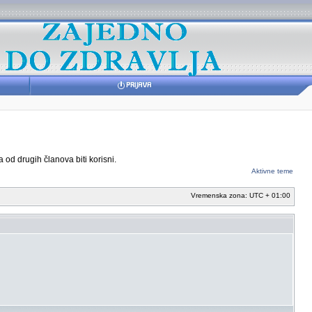
 od drugih članova biti korisni.
Aktivne teme
Vremenska zona: UTC + 01:00