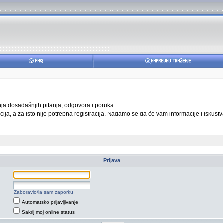
anja dosadašnjih pitanja, odgovora i poruka.
ja, a za isto nije potrebna registracija. Nadamo se da će vam informacije i iskustva
Prijava
Zaboravio/la sam zaporku
Automatsko prijavljivanje
Sakrij moj online status