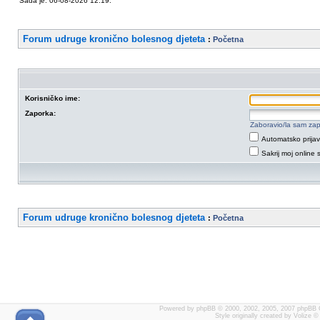
Sada je: 06-08-2026 12:19.
Forum udruge kronično bolesnog djeteta
:
Početna
Korisničko ime:
Zaporka:
Zaboravio/la sam za
Automatsko prijavl
Sakrij moj online 
Forum udruge kronično bolesnog djeteta
:
Početna
Powered by
phpBB
© 2000, 2002, 2005, 2007 phpBB 
Style originally created by
Volize
© 