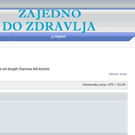
 od drugih članova biti korisni.
Aktivne teme
Vremenska zona: UTC + 01:00