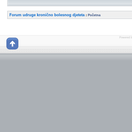
Forum udruge kronično bolesnog djeteta
:
Početna
Powered 