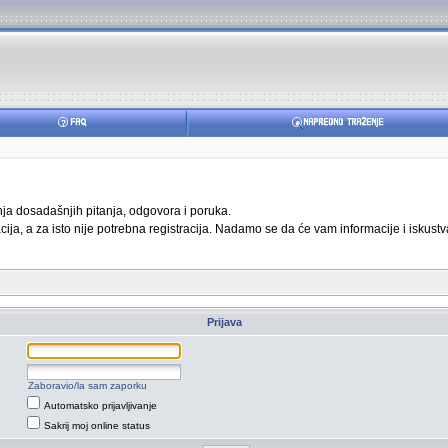
anja dosadašnjih pitanja, odgovora i poruka.
ja, a za isto nije potrebna registracija. Nadamo se da će vam informacije i iskustva
Prijava
Zaboravio/la sam zaporku
Automatsko prijavljivanje
Sakrij moj online status