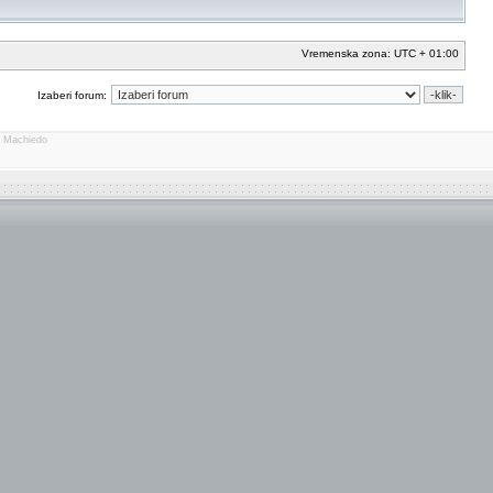
Vremenska zona: UTC + 01:00
Izaberi forum:
o Machiedo