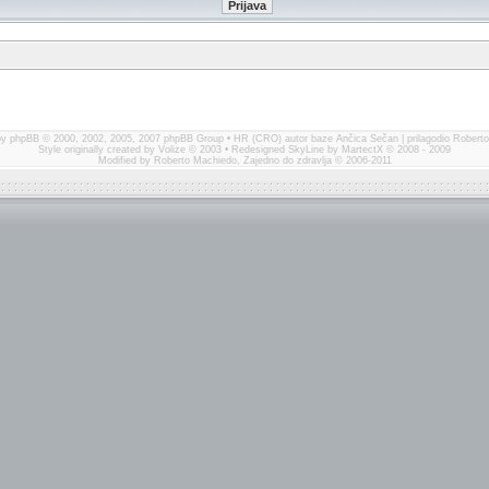
by
phpBB
© 2000, 2002, 2005, 2007 phpBB Group • HR (CRO) autor baze
Ančica Sečan
| prilagodio Robert
Style originally created by
Volize
© 2003 • Redesigned SkyLine by
MartectX
© 2008 - 2009
Modified by Roberto Machiedo,
Zajedno do zdravlja
© 2006-2011