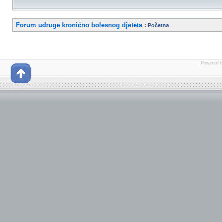
Forum udruge kronično bolesnog djeteta
:
Početna
Powered 