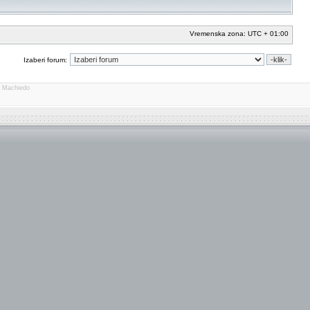
Vremenska zona: UTC + 01:00
Izaberi forum:
o Machiedo