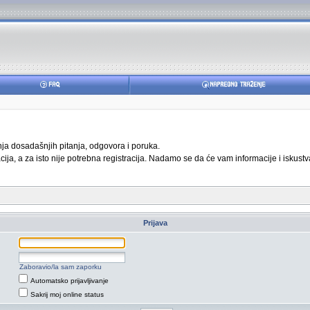
anja dosadašnjih pitanja, odgovora i poruka.
ja, a za isto nije potrebna registracija. Nadamo se da će vam informacije i iskustva
Prijava
Zaboravio/la sam zaporku
Automatsko prijavljivanje
Sakrij moj online status