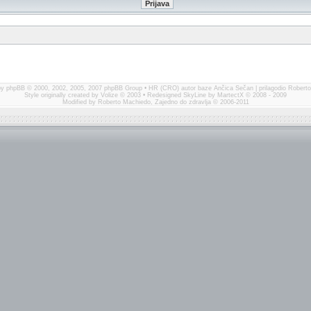
by
phpBB
© 2000, 2002, 2005, 2007 phpBB Group • HR (CRO) autor baze
Ančica Sečan
| prilagodio Robert
Style originally created by
Volize
© 2003 • Redesigned SkyLine by
MartectX
© 2008 - 2009
Modified by Roberto Machiedo,
Zajedno do zdravlja
© 2006-2011