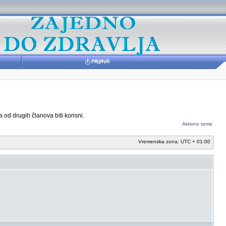
 od drugih članova biti korisni.
Aktivne teme
Vremenska zona: UTC + 01:00