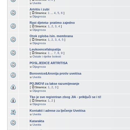
u
Uveitis
Artritis i zubi
[
Stranica:
1
...
4
,
5
,
6
]
u
Dijagnoza
Rast djeteta- pratimo zajedno
[
Stranica:
1
,
2
,
3
,
4
]
u
Dijagnoza
Otok zgloba /sin. membrana
[
Stranica:
1
,
2
,
3
,
4
,
5
]
u
Dijagnoza
Leukoencefalopatija
[
Stranica:
1
...
7
,
8
,
9
]
u
Ostale i rijetke bolesti
POSLJEDICE ARTRITISA
u
Dijagnoza
Borovnice&Aronija protiv uveitisa
u
Uveitis
POJMOVI za lakse razumijevanje
[
Stranica:
1
,
2
,
3
]
u
Dijagnoza
Tko je sve registriran zbog JIA - priključi se i ti!
[
Stranica:
1
,
2
]
u
Dijagnoza
Kontakti i adrese za lječenje Uveitisa
u
Uveitis
Katarakta
u
Uveitis