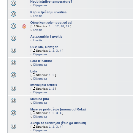
Neobjašnjive temperature?
u
Dijagnoza
Kapi u lječenju uveitisa
u
Uveitis
Očne kontrole - postroj se!
[
Stranica:
1
...
17
,
18
,
19
]
u
Uveitis
Astaxanthin i uveitis
u
Uveitis
UZV, MR, Rentgen
[
Stranica:
1
,
2
,
3
,
4
]
u
Dijagnoza
Lara iz Kutine
u
Dijagnoza
Lida
[
Stranica:
1
,
2
]
u
Dijagnoza
Infekcijski artritis
[
Stranica:
1
,
2
]
u
Dijagnoza
Mamica pita
u
Dijagnoza
Mare se pridružuje (mama od Roka)
[
Stranica:
1
,
2
,
3
,
4
]
u
Dijagnoza
Akcija za Srebrnjak (žele ga ukinuti)
[
Stranica:
1
,
2
,
3
,
4
]
u
Dijagnoza