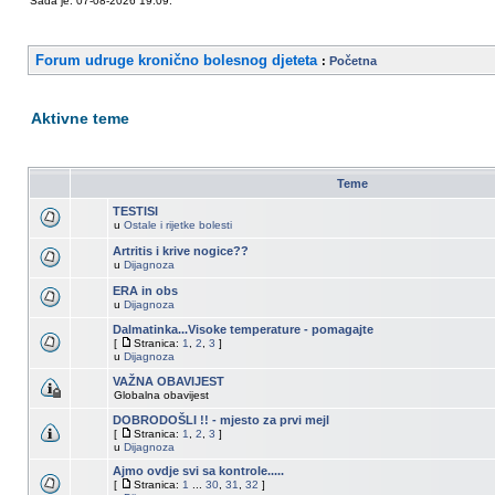
Sada je: 07-08-2026 19:09.
Forum udruge kronično bolesnog djeteta
:
Početna
Aktivne teme
Teme
TESTISI
u
Ostale i rijetke bolesti
Artritis i krive nogice??
u
Dijagnoza
ERA in obs
u
Dijagnoza
Dalmatinka...Visoke temperature - pomagajte
[
Stranica:
1
,
2
,
3
]
u
Dijagnoza
VAŽNA OBAVIJEST
Globalna obavijest
DOBRODOŠLI !! - mjesto za prvi mejl
[
Stranica:
1
,
2
,
3
]
u
Dijagnoza
Ajmo ovdje svi sa kontrole.....
[
Stranica:
1
...
30
,
31
,
32
]