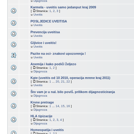
u
Dijagnoza
Karmela - uveitis samo jedanput kraj 2009
[
Stranica:
1
,
2
,
3
]
u
Uveitis
POSLJEDICE UVEITISA
u
Uveitis
Prevencija uveitisa
u
Uveitis
Gljivice i uveitis!
u
Uveitis
Pazite na oci- znakovi upozorenja !
u
Uveitis
Anemija i kako podići željezo
[
Stranica:
1
,
2
]
u
Dijagnoza
Kate (uveitis od 10 2010, operacija mrene kraj 2011)
[
Stranica:
1
...
20
,
21
,
22
]
u
Uveitis
Što vam je u nal. bilo poviš. prilikom dijagnosticiranja
u
Dijagnoza
Krvne pretrage
[
Stranica:
1
...
14
,
15
,
16
]
u
Dijagnoza
HLA tipizacije
[
Stranica:
1
,
2
,
3
,
4
]
u
Dijagnoza
Homeopatija i uveitis
[
Stranica:
1
,
2
]