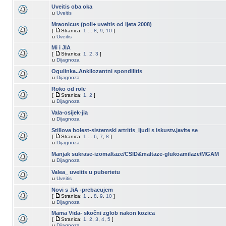
Uveitis oba oka
u
Uveitis
Mraonicus (poli+ uveitis od ljeta 2008)
[
Stranica:
1
...
8
,
9
,
10
]
u
Uveitis
Mi i JIA
[
Stranica:
1
,
2
,
3
]
u
Dijagnoza
Ogulinka..Ankilozantni spondilitis
u
Dijagnoza
Roko od role
[
Stranica:
1
,
2
]
u
Dijagnoza
Vala-osijek-jia
u
Dijagnoza
Stillova bolest-sistemski artritis_ljudi s iskustv.javite se
[
Stranica:
1
...
6
,
7
,
8
]
u
Dijagnoza
Manjak sukrase-izomaltaze/CSID&maltaze-glukoamilaze/MGAM
u
Dijagnoza
Valea_ uveitis u pubertetu
u
Uveitis
Novi s JiA -prebacujem
[
Stranica:
1
...
8
,
9
,
10
]
u
Dijagnoza
Mama Vida- skočni zglob nakon kozica
[
Stranica:
1
,
2
,
3
,
4
,
5
]
u
Dijagnoza