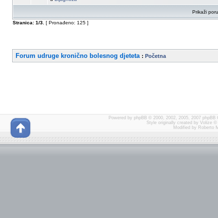
Prikaži por
Stranica:
1
/
3
.
[ Pronađeno: 125 ]
Forum udruge kronično bolesnog djeteta
:
Početna
Powered by
phpBB
© 2000, 2002, 2005, 2007 phpBB 
Style originally created by
Volize
© 
Modified by Roberto 