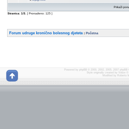
Prikaži por
Stranica:
1
/
3
.
[ Pronađeno: 125 ]
Forum udruge kronično bolesnog djeteta
:
Početna
Powered by
phpBB
© 2000, 2002, 2005, 2007 phpBB 
Style originally created by
Volize
© 
Modified by Roberto 