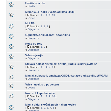
Uveitis oba oka
u
Uveitis
Mraonicus (poli+ uveitis od ljeta 2008)
[
Stranica:
1
...
8
,
9
,
10
]
u
Uveitis
Mi i JIA
[
Stranica:
1
,
2
,
3
]
u
Dijagnoza
Ogulinka..Ankilozantni spondilitis
u
Dijagnoza
Roko od role
[
Stranica:
1
,
2
]
u
Dijagnoza
Vala-osijek-jia
u
Dijagnoza
Stillova bolest-sistemski artritis_ljudi s iskustv.javite se
[
Stranica:
1
...
6
,
7
,
8
]
u
Dijagnoza
Manjak sukrase-izomaltaze/CSID&maltaze-glukoamilaze/MGAM
u
Dijagnoza
Valea_ uveitis u pubertetu
u
Uveitis
Novi s JiA -prebacujem
[
Stranica:
1
...
8
,
9
,
10
]
u
Dijagnoza
Mama Vida- skočni zglob nakon kozica
[
Stranica:
1
,
2
,
3
,
4
,
5
]
u
Dijagnoza