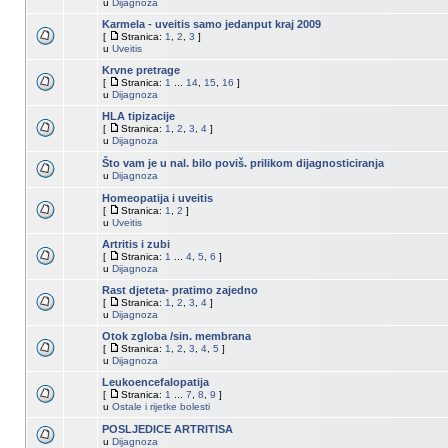
u
Dijagnoza
Karmela - uveitis samo jedanput kraj 2009
[
Stranica:
1
,
2
,
3
]
u
Uveitis
Krvne pretrage
[
Stranica:
1
...
14
,
15
,
16
]
u
Dijagnoza
HLA tipizacije
[
Stranica:
1
,
2
,
3
,
4
]
u
Dijagnoza
Što vam je u nal. bilo poviš. prilikom dijagnosticiranja
u
Dijagnoza
Homeopatija i uveitis
[
Stranica:
1
,
2
]
u
Uveitis
Artritis i zubi
[
Stranica:
1
...
4
,
5
,
6
]
u
Dijagnoza
Rast djeteta- pratimo zajedno
[
Stranica:
1
,
2
,
3
,
4
]
u
Dijagnoza
Otok zgloba /sin. membrana
[
Stranica:
1
,
2
,
3
,
4
,
5
]
u
Dijagnoza
Leukoencefalopatija
[
Stranica:
1
...
7
,
8
,
9
]
u
Ostale i rijetke bolesti
POSLJEDICE ARTRITISA
u
Dijagnoza