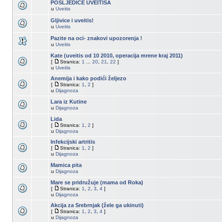
POSLJEDICE UVEITISA
u
Uveitis
Gljivice i uveitis!
u
Uveitis
Pazite na oci- znakovi upozorenja !
u
Uveitis
Kate (uveitis od 10 2010, operacija mrene kraj 2011)
[
Stranica:
1
...
20
,
21
,
22
]
u
Uveitis
Anemija i kako podići željezo
[
Stranica:
1
,
2
]
u
Dijagnoza
Lara iz Kutine
u
Dijagnoza
Lida
[
Stranica:
1
,
2
]
u
Dijagnoza
Infekcijski artritis
[
Stranica:
1
,
2
]
u
Dijagnoza
Mamica pita
u
Dijagnoza
Mare se pridružuje (mama od Roka)
[
Stranica:
1
,
2
,
3
,
4
]
u
Dijagnoza
Akcija za Srebrnjak (žele ga ukinuti)
[
Stranica:
1
,
2
,
3
,
4
]
u
Dijagnoza