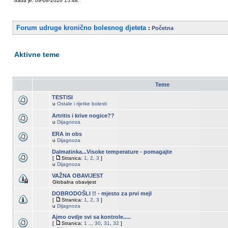
Sada je: 09-08-2026 15:48.
Forum udruge kronično bolesnog djeteta
:
Početna
Aktivne teme
Teme
TESTISI
u
Ostale i rijetke bolesti
Artritis i krive nogice??
u
Dijagnoza
ERA in obs
u
Dijagnoza
Dalmatinka...Visoke temperature - pomagajte
[
Stranica:
1
,
2
,
3
]
u
Dijagnoza
VAŽNA OBAVIJEST
Globalna obavijest
DOBRODOŠLI !! - mjesto za prvi mejl
[
Stranica:
1
,
2
,
3
]
u
Dijagnoza
Ajmo ovdje svi sa kontrole.....
[
Stranica:
1
...
30
,
31
,
32
]