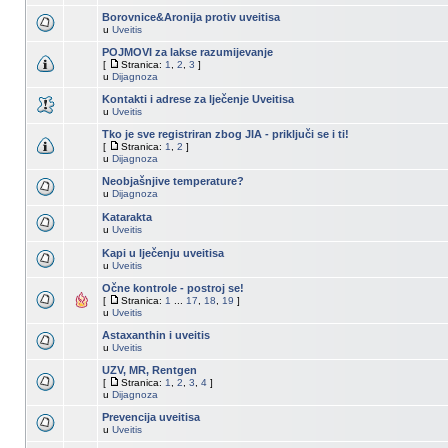
Borovnice&Aronija protiv uveitisa
u
Uveitis
POJMOVI za lakse razumijevanje
[
Stranica:
1
,
2
,
3
]
u
Dijagnoza
Kontakti i adrese za lječenje Uveitisa
u
Uveitis
Tko je sve registriran zbog JIA - priključi se i ti!
[
Stranica:
1
,
2
]
u
Dijagnoza
Neobjašnjive temperature?
u
Dijagnoza
Katarakta
u
Uveitis
Kapi u lječenju uveitisa
u
Uveitis
Očne kontrole - postroj se!
[
Stranica:
1
...
17
,
18
,
19
]
u
Uveitis
Astaxanthin i uveitis
u
Uveitis
UZV, MR, Rentgen
[
Stranica:
1
,
2
,
3
,
4
]
u
Dijagnoza
Prevencija uveitisa
u
Uveitis