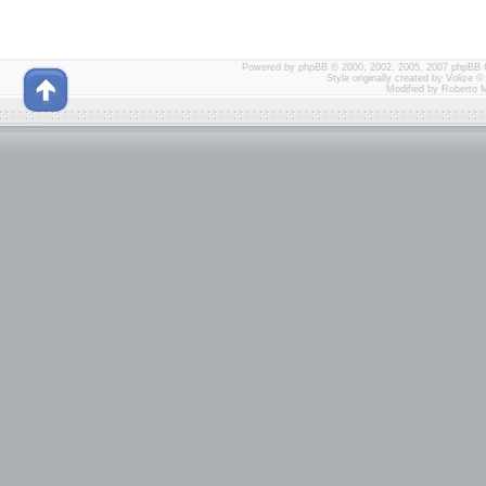
Powered by
phpBB
© 2000, 2002, 2005, 2007 phpBB 
Style originally created by
Volize
© 
Modified by Roberto 