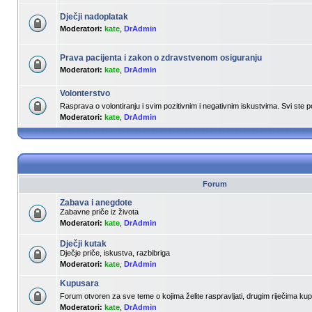
Dječji nadoplatak
Moderatori:
kate
,
DrAdmin
Prava pacijenta i zakon o zdravstvenom osiguranju
Moderatori:
kate
,
DrAdmin
Volonterstvo
Rasprava o volontiranju i svim pozitivnim i negativnim iskustvima. Svi ste 
Moderatori:
kate
,
DrAdmin
Forum
Zabava i anegdote
Zabavne priče iz života
Moderatori:
kate
,
DrAdmin
Dječji kutak
Dječje priče, iskustva, razbibriga
Moderatori:
kate
,
DrAdmin
Kupusara
Forum otvoren za sve teme o kojima želite raspravljati, drugim riječima k
Moderatori:
kate
,
DrAdmin