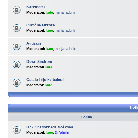
Karcinomi
Moderatori:
kate
,
marija radonic
Cistična Fibroza
Moderatori:
kate
,
marija radonic
Autizam
Moderatori:
kate
,
marija radonic
Down Sindrom
Moderator:
kate
Ostale i rijetke bolesti
Moderator:
kate
Uvij
Forum
HZZO nadoknada troškova
Moderatori:
kate
,
DrAdmin