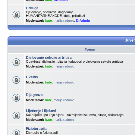
Udruga
Djelovanje, obavijesti, događanja
HUMANITARNE AKCIJE, ideje, prijedlozi...
Moderatori:
kate
,
marija radonic
,
DrAdmin
Juveni
Forum
Djelovanje sekcije artritisa
Obavijesti, diskusije , pitanja i odgovori o djelovanju sekcije artritisa
Moderatori:
kate
,
marija radonic
Uveitis
Moderatori:
kate
,
marija radonic
Dijagnoza
Moderatori:
kate
,
marija radonic
Liječenje i lijekovi
Kako liječiti i po koju cijenu...razmijenite iskustva, pitajte, diskutirajte
Moderatori:
kate
,
marija radonic
Fizioterapija
Diskusije o fizioterapiji