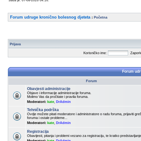
Sada je: 07-08-2026 04:16.
Forum udruge kronično bolesnog djeteta
:
Početna
Prijava
Korisničko ime:
Zapork
Forum udru
Forum
Obavjesti administracije
Objave i informacije administracije foruma.
Molimo Vas da pročitate i pravila foruma.
Moderatori:
kate
,
DrAdmin
Tehnička podrška
Ovdje možete pitati moderatore i administratore o radu foruma, prijaviti gr
foruma i ostale probleme...
Moderatori:
kate
,
DrAdmin
Registracija
Obavijesti, pitanja i problemi vezano za registraciju, te kratko predstavljan
Moderatori:
kate
,
DrAdmin