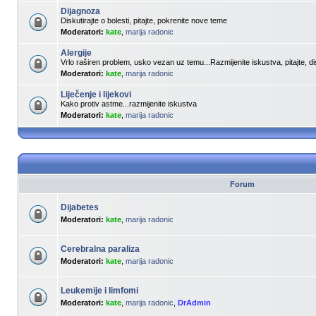
Dijagnoza
Diskutirajte o bolesti, pitajte, pokrenite nove teme
Moderatori:
kate
,
marija radonic
Alergije
Vrlo raširen problem, usko vezan uz temu...Razmijenite iskustva, pitajte, dis
Moderatori:
kate
,
marija radonic
Liječenje i lijekovi
Kako protiv astme...razmijenite iskustva
Moderatori:
kate
,
marija radonic
Forum
Dijabetes
Moderatori:
kate
,
marija radonic
Cerebralna paraliza
Moderatori:
kate
,
marija radonic
Leukemije i limfomi
Moderatori:
kate
,
marija radonic
,
DrAdmin