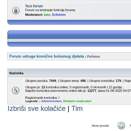
Test forum
Forum za testiranje funkcija foruma
Moderatori:
kate
,
DrAdmin
Forum udruge kronično bolesnog djeteta
:
Početna
Statistika
Ukupno poruka:
7444
. | Ukupno tema:
406
. | Ukupno korisnika:
179
. | Naj
Ukupno je:
12
korisnika online; 0 registriranih, 0 skrivenih i 12 gostiju..
Najviše korisnika istovremeno online bilo je:
12277
, dana 01-08-2025 04:57
Registriranih korisnika: /
Legenda ::
Administratori
,
Globalni moderatori
Izbriši sve kolačiće
|
Tim
Nove poruke