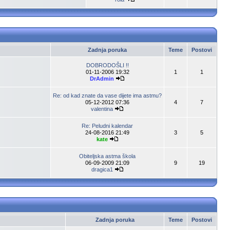
Zadnja poruka
Teme
Postovi
DOBRODOŠLI !!
01-11-2006 19:32
1
1
DrAdmin
Re: od kad znate da vase dijete ima astmu?
05-12-2012 07:36
4
7
valentina
Re: Peludni kalendar
24-08-2016 21:49
3
5
kate
Obiteljska astma škola
06-09-2009 21:09
9
19
dragica1
Zadnja poruka
Teme
Postovi