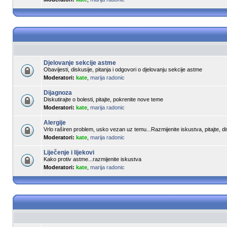
Djelovanje sekcije astme
Obavijesti, diskusije, pitanja i odgovori o djelovanju sekcije astme
Moderatori:
kate
,
marija radonic
Dijagnoza
Diskutirajte o bolesti, pitajte, pokrenite nove teme
Moderatori:
kate
,
marija radonic
Alergije
Vrlo raširen problem, usko vezan uz temu...Razmijenite iskustva, pitajte, dis
Moderatori:
kate
,
marija radonic
Liječenje i lijekovi
Kako protiv astme...razmijenite iskustva
Moderatori:
kate
,
marija radonic