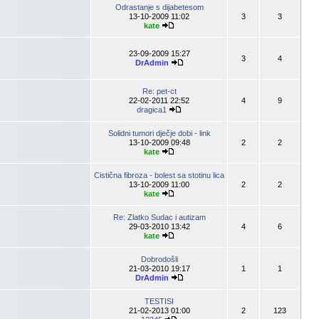
Odrastanje s dijabetesom
13-10-2009 11:02
3
3
kate
23-09-2009 15:27
3
4
DrAdmin
Re: pet-ct
22-02-2011 22:52
4
9
dragica1
Solidni tumori dječje dobi - link
13-10-2009 09:48
2
2
kate
Cistična fibroza - bolest sa stotinu lica
13-10-2009 11:00
2
2
kate
Re: Zlatko Sudac i autizam
29-03-2010 13:42
4
6
kate
Dobrodošli
21-03-2010 19:17
1
1
DrAdmin
TESTISI
21-02-2013 01:00
2
123