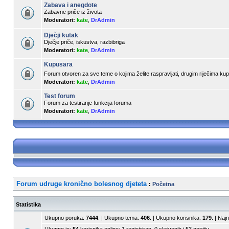
Zabava i anegdote
Zabavne priče iz života
Moderatori:
kate
,
DrAdmin
Dječji kutak
Dječje priče, iskustva, razbibriga
Moderatori:
kate
,
DrAdmin
Kupusara
Forum otvoren za sve teme o kojima želite raspravljati, drugim riječima k
Moderatori:
kate
,
DrAdmin
Test forum
Forum za testiranje funkcija foruma
Moderatori:
kate
,
DrAdmin
Forum udruge kronično bolesnog djeteta
:
Početna
Statistika
Ukupno poruka:
7444
. | Ukupno tema:
406
. | Ukupno korisnika:
179
. | Naj