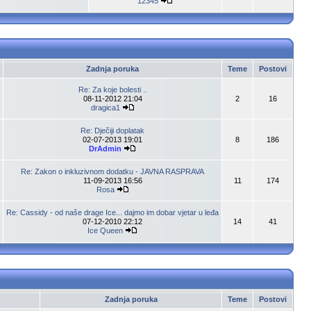
12345
Zadnja poruka
Teme
Postovi
Re: Za koje bolesti ..
08-11-2012 21:04
2
16
dragica1
Re: Dječiji doplatak
02-07-2013 19:01
8
186
DrAdmin
Re: Zakon o inkluzivnom dodatku - JAVNA RASPRAVA
11-09-2013 16:56
11
174
Rosa
Re: Cassidy - od naše drage Ice... dajmo im dobar vjetar u leđa
07-12-2010 22:12
14
41
Ice Queen
Zadnja poruka
Teme
Postovi