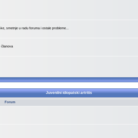
ške, smetnje u radu foruma i ostale probleme...
je članova
Juvenilni idiopatski artritis
Forum