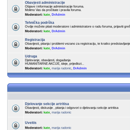
Obavjesti administracije
Objave i informacije administracije foruma.
Molimo Vas da pročitate i pravila foruma.
Moderatori:
kate
,
DrAdmin
Tehnička podrška
Ovdje možete pitati moderatore i administratore o radu foruma, prijaviti gre
Moderatori:
kate
,
DrAdmin
Registracija
Obavijesti, pitanja i problemi vezano za registraciju, te kratko predstavljan
Moderatori:
kate
,
DrAdmin
Udruga
Djelovanje, obavijesti, događanja
HUMANITARNE AKCIJE, ideje, prijedlozi...
Moderatori:
kate
,
marija radonic
,
DrAdmin
Djelovanje sekcije artritisa
Obavijesti, diskusije , pitanja i odgovori o djelovanju sekcije artritisa
Moderatori:
kate
,
marija radonic
Uveitis
Moderatori:
kate
,
marija radonic