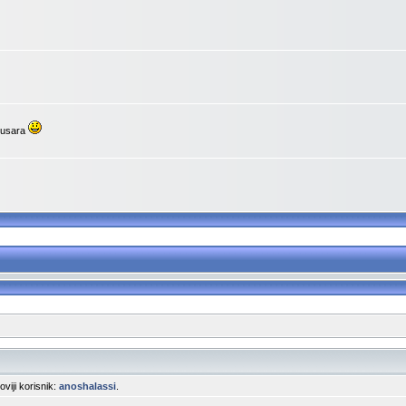
upusara
noviji korisnik:
anoshalassi
.