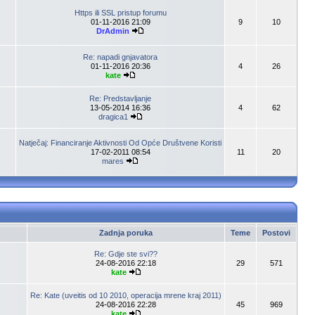
Https ili SSL pristup forumu
01-11-2016 21:09
9
10
DrAdmin
Re: napadi gnjavatora
01-11-2016 20:36
4
26
kate
Re: Predstavljanje
13-05-2014 16:36
4
62
dragica1
Natječaj: Financiranje Aktivnosti Od Opće Društvene Koristi
17-02-2011 08:54
11
20
mares
Zadnja poruka
Teme
Postovi
Re: Gdje ste svi??
24-08-2016 22:18
29
571
kate
Re: Kate (uveitis od 10 2010, operacija mrene kraj 2011)
24-08-2016 22:28
45
969
kate