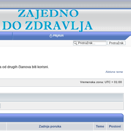
 od drugih članova biti korisni.
Aktivne teme
Vremenska zona: UTC + 01:00
Zadnja poruka
Teme
Postovi