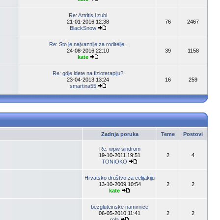
Re: Artritis i zubi
21-01-2016 12:38
76
2467
BlackSnow
Re: Sto je najvaznije za roditelje..
24-08-2016 22:10
39
1158
kate
Re: gdje idete na fizioterapiju?
23-04-2013 13:24
16
259
smartina55
Zadnja poruka
Teme
Postovi
Re: wpw sindrom
19-10-2011 19:51
2
4
TONIOKO
Hrvatsko društvo za celijakiju
13-10-2009 10:54
2
2
kate
bezgluteinske namirnice
06-05-2010 11:41
2
2
rola