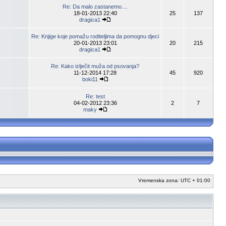
Re: Da malo zastanemo....
18-01-2013 22:40
25
137
dragica1
Re: Knjige koje pomažu roditeljima da pomognu djeci
20-01-2013 23:01
20
215
dragica1
Re: Kako izlječit muža od psovanja?
11-12-2014 17:28
45
920
boki11
Re: test
04-02-2012 23:36
2
7
maky
Vremenska zona: UTC + 01:00