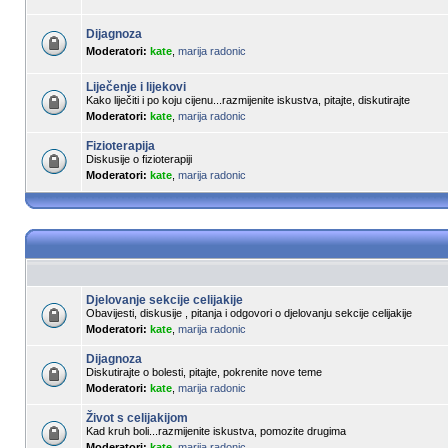
Dijagnoza
Moderatori:
kate
,
marija radonic
Liječenje i lijekovi
Kako liječiti i po koju cijenu...razmijenite iskustva, pitajte, diskutirajte
Moderatori:
kate
,
marija radonic
Fizioterapija
Diskusije o fizioterapiji
Moderatori:
kate
,
marija radonic
Djelovanje sekcije celijakije
Obavijesti, diskusije , pitanja i odgovori o djelovanju sekcije celijakije
Moderatori:
kate
,
marija radonic
Dijagnoza
Diskutirajte o bolesti, pitajte, pokrenite nove teme
Moderatori:
kate
,
marija radonic
Život s celijakijom
Kad kruh boli...razmijenite iskustva, pomozite drugima
Moderatori:
kate
,
marija radonic