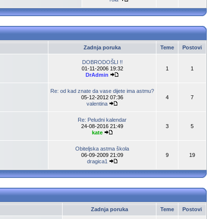
Zadnja poruka
Teme
Postovi
DOBRODOŠLI !!
01-11-2006 19:32
1
1
DrAdmin
Re: od kad znate da vase dijete ima astmu?
05-12-2012 07:36
4
7
valentina
Re: Peludni kalendar
24-08-2016 21:49
3
5
kate
Obiteljska astma škola
06-09-2009 21:09
9
19
dragica1
Zadnja poruka
Teme
Postovi