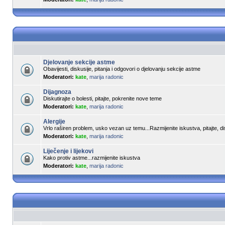
Djelovanje sekcije astme
Obavijesti, diskusije, pitanja i odgovori o djelovanju sekcije astme
Moderatori:
kate
,
marija radonic
Dijagnoza
Diskutirajte o bolesti, pitajte, pokrenite nove teme
Moderatori:
kate
,
marija radonic
Alergije
Vrlo raširen problem, usko vezan uz temu...Razmijenite iskustva, pitajte, dis
Moderatori:
kate
,
marija radonic
Liječenje i lijekovi
Kako protiv astme...razmijenite iskustva
Moderatori:
kate
,
marija radonic