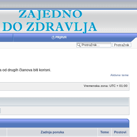
 od drugih članova biti korisni.
Aktivne teme
Vremenska zona: UTC + 01:00
Zadnja poruka
Teme
Postovi