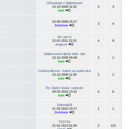
Odrastanje s dijabetesom
13-10-2009 11:02
3
3
kate
23-09-2009 15:27
3
4
DrAdmin
Re: pet-ct
22-02-2011 22:52
4
9
dragica1
Solidni tumori dječje dobi - link
13-10-2009 09:48
2
2
kate
Cistična fibroza - bolest sa stotinu lica
13-10-2009 11:00
2
2
kate
Re: Zlatko Sudac i autizam
29-03-2010 13:42
4
6
kate
Dobrodošli
21-03-2010 19:17
1
1
DrAdmin
TESTISI
21-02-2013 01:00
2
123