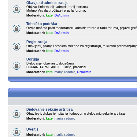
Obavjesti administracije
Objave i informacije administracije foruma.
Molimo Vas da pročitate i pravila foruma.
Moderatori:
kate
,
DrAdmin
Tehnička podrška
Ovdje možete pitati moderatore i administratore o radu foruma, prijaviti gre
Moderatori:
kate
,
DrAdmin
Registracija
Obavijesti, pitanja i problemi vezano za registraciju, te kratko predstavljan
Moderatori:
kate
,
DrAdmin
Udruga
Djelovanje, obavijesti, događanja
HUMANITARNE AKCIJE, ideje, prijedlozi...
Moderatori:
kate
,
marija radonic
,
DrAdmin
Djelovanje sekcije artritisa
Obavijesti, diskusije , pitanja i odgovori o djelovanju sekcije artritisa
Moderatori:
kate
,
marija radonic
Uveitis
Moderatori:
kate
,
marija radonic