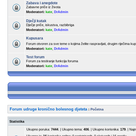
Zabava i anegdote
Zabavne priče iz života
Moderatori:
kate
,
DrAdmin
Dječji kutak
Dječje priče, iskustva, razbibriga
Moderatori:
kate
,
DrAdmin
Kupusara
Forum otvoren za sve teme o kojima želite raspravljati, drugim riječima k
Moderatori:
kate
,
DrAdmin
Test forum
Forum za testiranje funkcija foruma
Moderatori:
kate
,
DrAdmin
Forum udruge kronično bolesnog djeteta
:
Početna
Statistika
Ukupno poruka:
7444
. | Ukupno tema:
406
. | Ukupno korisnika:
179
. | Naj