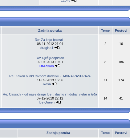
12345
Zadnja poruka
Teme
Postovi
Re: Za koje bolesti ..
08-11-2012 21:04
2
16
dragica1
Re: Dječiji doplatak
02-07-2013 19:01
8
186
DrAdmin
Re: Zakon o inkluzivnom dodatku - JAVNA RASPRAVA
11-09-2013 16:56
11
174
Rosa
Re: Cassidy - od naše drage Ice... dajmo im dobar vjetar u leđa
07-12-2010 22:12
14
41
Ice Queen
Zadnja poruka
Teme
Postovi