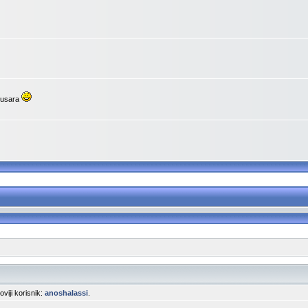
upusara
noviji korisnik:
anoshalassi
.