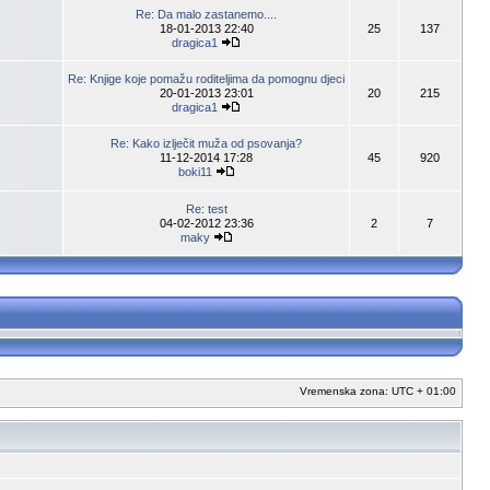
Re: Da malo zastanemo....
18-01-2013 22:40
25
137
dragica1
Re: Knjige koje pomažu roditeljima da pomognu djeci
20-01-2013 23:01
20
215
dragica1
Re: Kako izlječit muža od psovanja?
11-12-2014 17:28
45
920
boki11
Re: test
04-02-2012 23:36
2
7
maky
Vremenska zona: UTC + 01:00