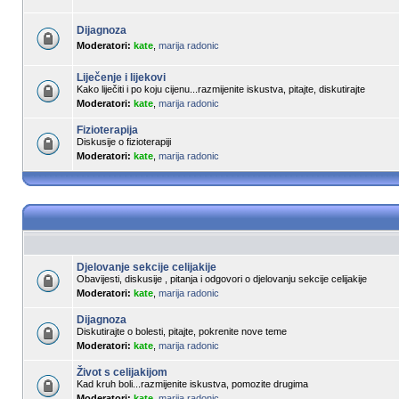
Dijagnoza
Moderatori:
kate
,
marija radonic
Liječenje i lijekovi
Kako liječiti i po koju cijenu...razmijenite iskustva, pitajte, diskutirajte
Moderatori:
kate
,
marija radonic
Fizioterapija
Diskusije o fizioterapiji
Moderatori:
kate
,
marija radonic
Djelovanje sekcije celijakije
Obavijesti, diskusije , pitanja i odgovori o djelovanju sekcije celijakije
Moderatori:
kate
,
marija radonic
Dijagnoza
Diskutirajte o bolesti, pitajte, pokrenite nove teme
Moderatori:
kate
,
marija radonic
Život s celijakijom
Kad kruh boli...razmijenite iskustva, pomozite drugima
Moderatori:
kate
,
marija radonic