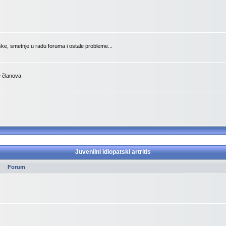
ške, smetnje u radu foruma i ostale probleme...
je članova
Juvenilni idiopatski artritis
Forum