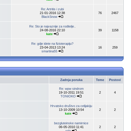
Re: Artritis i zubi
21-01-2016 12:38
76
2467
BlackSnow
Re: Sto je najvaznije za roditelje..
24-08-2016 22:10
39
1158
kate
Re: gdje idete na fizioterapiju?
23-04-2013 13:24
16
259
smartina55
Zadnja poruka
Teme
Postovi
Re: wpw sindrom
19-10-2011 19:51
2
4
TONIOKO
Hrvatsko društvo za celijakiju
13-10-2009 10:54
2
2
kate
bezgluteinske namirnice
06-05-2010 11:41
2
2
rola