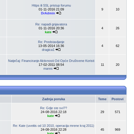
Https ili SSL pristup forumu
01-11-2016 21:09
9
10
DrAdmin
Re: napadi gnjavatora
01-11-2016 20:36
4
26
kate
Re: Predstavljanje
13-05-2014 16:36
4
62
dragica1
Natječaj: Financiranje Aktivnosti Od Opće Društvene Koristi
17-02-2011 08:54
11
20
mares
Zadnja poruka
Teme
Postovi
Re: Gdje ste svi??
24-08-2016 22:18
29
571
kate
Re: Kate (uveitis od 10 2010, operacija mrene kraj 2011)
24-08-2016 22:28
45
969
kate