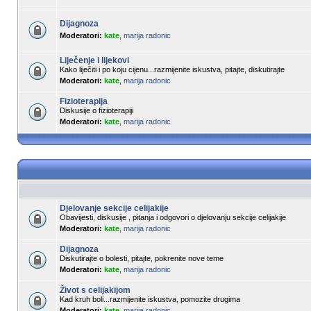
Dijagnoza
Moderatori:
kate
,
marija radonic
Liječenje i lijekovi
Kako liječiti i po koju cijenu...razmijenite iskustva, pitajte, diskutirajte
Moderatori:
kate
,
marija radonic
Fizioterapija
Diskusije o fizioterapiji
Moderatori:
kate
,
marija radonic
Djelovanje sekcije celijakije
Obavijesti, diskusije , pitanja i odgovori o djelovanju sekcije celijakije
Moderatori:
kate
,
marija radonic
Dijagnoza
Diskutirajte o bolesti, pitajte, pokrenite nove teme
Moderatori:
kate
,
marija radonic
Život s celijakijom
Kad kruh boli...razmijenite iskustva, pomozite drugima
Moderatori:
kate
,
marija radonic