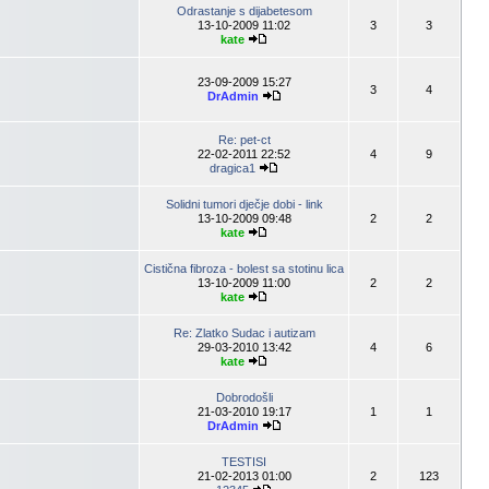
Odrastanje s dijabetesom
13-10-2009 11:02
3
3
kate
23-09-2009 15:27
3
4
DrAdmin
Re: pet-ct
22-02-2011 22:52
4
9
dragica1
Solidni tumori dječje dobi - link
13-10-2009 09:48
2
2
kate
Cistična fibroza - bolest sa stotinu lica
13-10-2009 11:00
2
2
kate
Re: Zlatko Sudac i autizam
29-03-2010 13:42
4
6
kate
Dobrodošli
21-03-2010 19:17
1
1
DrAdmin
TESTISI
21-02-2013 01:00
2
123