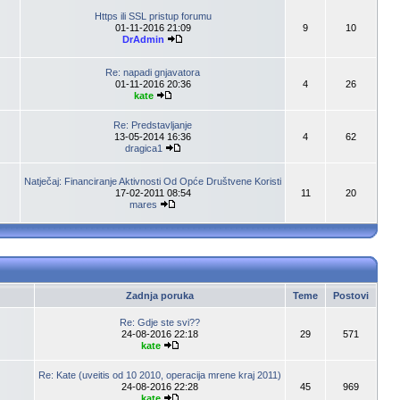
Https ili SSL pristup forumu
01-11-2016 21:09
9
10
DrAdmin
Re: napadi gnjavatora
01-11-2016 20:36
4
26
kate
Re: Predstavljanje
13-05-2014 16:36
4
62
dragica1
Natječaj: Financiranje Aktivnosti Od Opće Društvene Koristi
17-02-2011 08:54
11
20
mares
Zadnja poruka
Teme
Postovi
Re: Gdje ste svi??
24-08-2016 22:18
29
571
kate
Re: Kate (uveitis od 10 2010, operacija mrene kraj 2011)
24-08-2016 22:28
45
969
kate