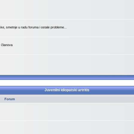
ške, smetnje u radu foruma i ostale probleme...
je članova
Juvenilni idiopatski artritis
Forum