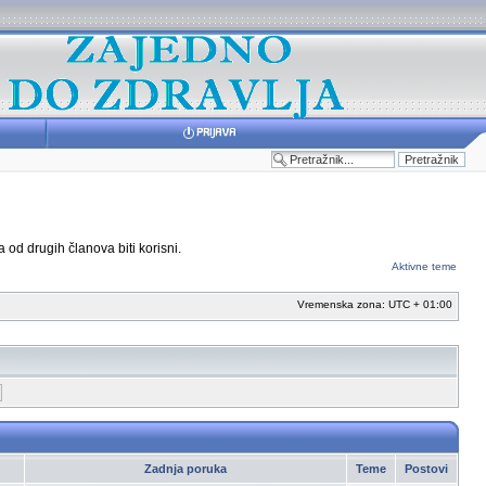
 od drugih članova biti korisni.
Aktivne teme
Vremenska zona: UTC + 01:00
Zadnja poruka
Teme
Postovi