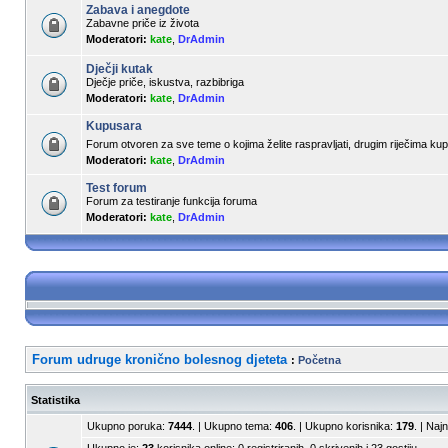
Zabava i anegdote
Zabavne priče iz života
Moderatori:
kate
,
DrAdmin
Dječji kutak
Dječje priče, iskustva, razbibriga
Moderatori:
kate
,
DrAdmin
Kupusara
Forum otvoren za sve teme o kojima želite raspravljati, drugim riječima k
Moderatori:
kate
,
DrAdmin
Test forum
Forum za testiranje funkcija foruma
Moderatori:
kate
,
DrAdmin
Forum udruge kronično bolesnog djeteta
:
Početna
Statistika
Ukupno poruka:
7444
. | Ukupno tema:
406
. | Ukupno korisnika:
179
. | Naj