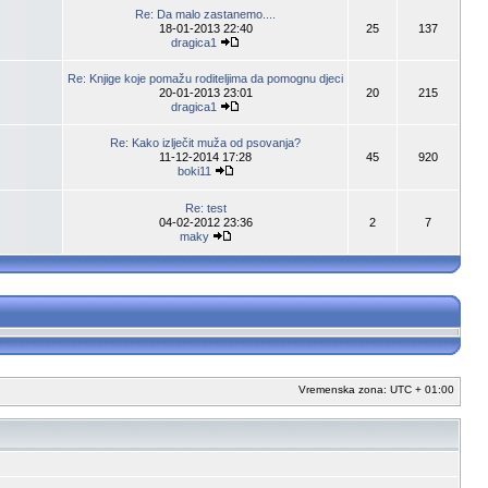
Re: Da malo zastanemo....
18-01-2013 22:40
25
137
dragica1
Re: Knjige koje pomažu roditeljima da pomognu djeci
20-01-2013 23:01
20
215
dragica1
Re: Kako izlječit muža od psovanja?
11-12-2014 17:28
45
920
boki11
Re: test
04-02-2012 23:36
2
7
maky
Vremenska zona: UTC + 01:00