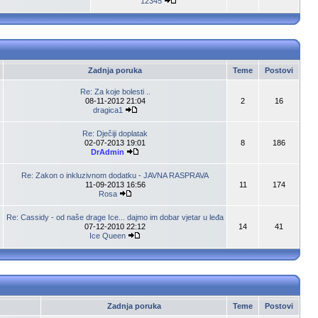
12345
Zadnja poruka
Teme
Postovi
Re: Za koje bolesti ..
08-11-2012 21:04
2
16
dragica1
Re: Dječiji doplatak
02-07-2013 19:01
8
186
DrAdmin
Re: Zakon o inkluzivnom dodatku - JAVNA RASPRAVA
11-09-2013 16:56
11
174
Rosa
Re: Cassidy - od naše drage Ice... dajmo im dobar vjetar u leđa
07-12-2010 22:12
14
41
Ice Queen
Zadnja poruka
Teme
Postovi