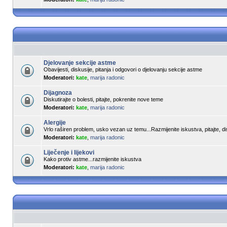
Djelovanje sekcije astme
Obavijesti, diskusije, pitanja i odgovori o djelovanju sekcije astme
Moderatori:
kate
,
marija radonic
Dijagnoza
Diskutirajte o bolesti, pitajte, pokrenite nove teme
Moderatori:
kate
,
marija radonic
Alergije
Vrlo raširen problem, usko vezan uz temu...Razmijenite iskustva, pitajte, dis
Moderatori:
kate
,
marija radonic
Liječenje i lijekovi
Kako protiv astme...razmijenite iskustva
Moderatori:
kate
,
marija radonic