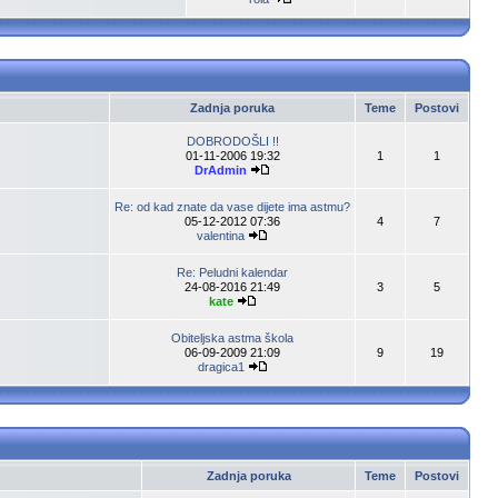
Zadnja poruka
Teme
Postovi
DOBRODOŠLI !!
01-11-2006 19:32
1
1
DrAdmin
Re: od kad znate da vase dijete ima astmu?
05-12-2012 07:36
4
7
valentina
Re: Peludni kalendar
24-08-2016 21:49
3
5
kate
Obiteljska astma škola
06-09-2009 21:09
9
19
dragica1
Zadnja poruka
Teme
Postovi