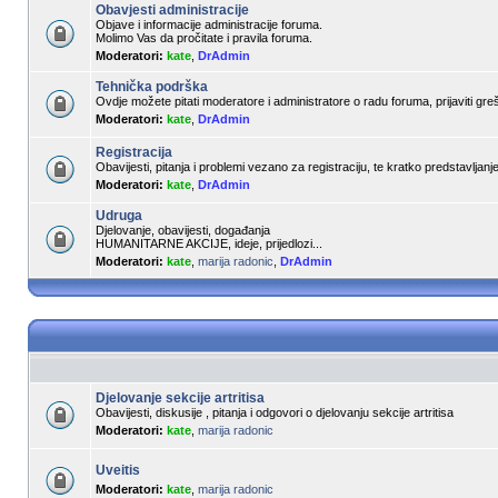
Obavjesti administracije
Objave i informacije administracije foruma.
Molimo Vas da pročitate i pravila foruma.
Moderatori:
kate
,
DrAdmin
Tehnička podrška
Ovdje možete pitati moderatore i administratore o radu foruma, prijaviti gre
Moderatori:
kate
,
DrAdmin
Registracija
Obavijesti, pitanja i problemi vezano za registraciju, te kratko predstavljan
Moderatori:
kate
,
DrAdmin
Udruga
Djelovanje, obavijesti, događanja
HUMANITARNE AKCIJE, ideje, prijedlozi...
Moderatori:
kate
,
marija radonic
,
DrAdmin
Djelovanje sekcije artritisa
Obavijesti, diskusije , pitanja i odgovori o djelovanju sekcije artritisa
Moderatori:
kate
,
marija radonic
Uveitis
Moderatori:
kate
,
marija radonic