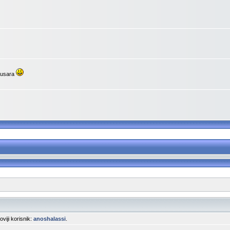
upusara
noviji korisnik:
anoshalassi
.