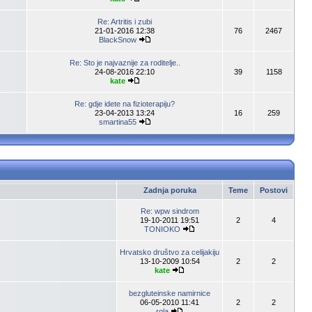
Re: Artritis i zubi
21-01-2016 12:38
76
2467
BlackSnow
Re: Sto je najvaznije za roditelje..
24-08-2016 22:10
39
1158
kate
Re: gdje idete na fizioterapiju?
23-04-2013 13:24
16
259
smartina55
Zadnja poruka
Teme
Postovi
Re: wpw sindrom
19-10-2011 19:51
2
4
TONIOKO
Hrvatsko društvo za celijakiju
13-10-2009 10:54
2
2
kate
bezgluteinske namirnice
06-05-2010 11:41
2
2
rola