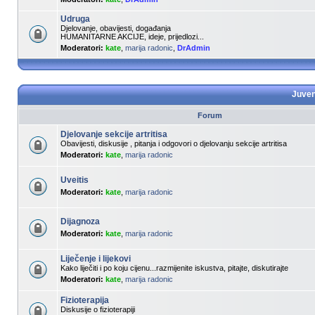
Udruga
Djelovanje, obavijesti, događanja
HUMANITARNE AKCIJE, ideje, prijedlozi...
Moderatori:
kate
,
marija radonic
,
DrAdmin
Juveni
Forum
Djelovanje sekcije artritisa
Obavijesti, diskusije , pitanja i odgovori o djelovanju sekcije artritisa
Moderatori:
kate
,
marija radonic
Uveitis
Moderatori:
kate
,
marija radonic
Dijagnoza
Moderatori:
kate
,
marija radonic
Liječenje i lijekovi
Kako liječiti i po koju cijenu...razmijenite iskustva, pitajte, diskutirajte
Moderatori:
kate
,
marija radonic
Fizioterapija
Diskusije o fizioterapiji