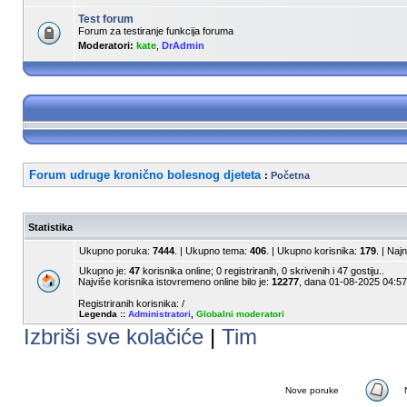
Test forum
Forum za testiranje funkcija foruma
Moderatori:
kate
,
DrAdmin
Forum udruge kronično bolesnog djeteta
:
Početna
Statistika
Ukupno poruka:
7444
. | Ukupno tema:
406
. | Ukupno korisnika:
179
. | Naj
Ukupno je:
47
korisnika online; 0 registriranih, 0 skrivenih i 47 gostiju..
Najviše korisnika istovremeno online bilo je:
12277
, dana 01-08-2025 04:57
Registriranih korisnika: /
Legenda ::
Administratori
,
Globalni moderatori
Izbriši sve kolačiće
|
Tim
Nove poruke