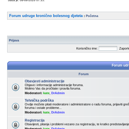
Sada je: 08-08-2026 07:35.
Forum udruge kronično bolesnog djeteta
:
Početna
Prijava
Korisničko ime:
Zapork
Forum udru
Forum
Obavjesti administracije
Objave i informacije administracije foruma.
Molimo Vas da pročitate i pravila foruma.
Moderatori:
kate
,
DrAdmin
Tehnička podrška
Ovdje možete pitati moderatore i administratore o radu foruma, prijaviti gr
foruma i ostale probleme...
Moderatori:
kate
,
DrAdmin
Registracija
Obavijesti, pitanja i problemi vezano za registraciju, te kratko predstavljan
Moderatori:
kate
,
DrAdmin