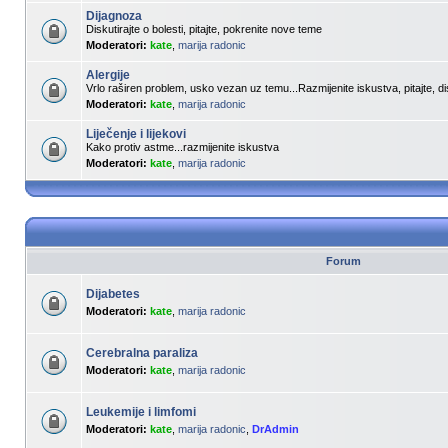
Dijagnoza
Diskutirajte o bolesti, pitajte, pokrenite nove teme
Moderatori:
kate
,
marija radonic
Alergije
Vrlo raširen problem, usko vezan uz temu...Razmijenite iskustva, pitajte, dis
Moderatori:
kate
,
marija radonic
Liječenje i lijekovi
Kako protiv astme...razmijenite iskustva
Moderatori:
kate
,
marija radonic
Forum
Dijabetes
Moderatori:
kate
,
marija radonic
Cerebralna paraliza
Moderatori:
kate
,
marija radonic
Leukemije i limfomi
Moderatori:
kate
,
marija radonic
,
DrAdmin