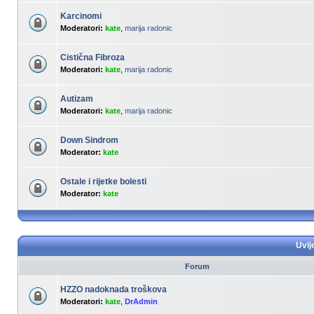
Karcinomi
Moderatori:
kate
,
marija radonic
Cistična Fibroza
Moderatori:
kate
,
marija radonic
Autizam
Moderatori:
kate
,
marija radonic
Down Sindrom
Moderator:
kate
Ostale i rijetke bolesti
Moderator:
kate
Uvij
Forum
HZZO nadoknada troškova
Moderatori:
kate
,
DrAdmin