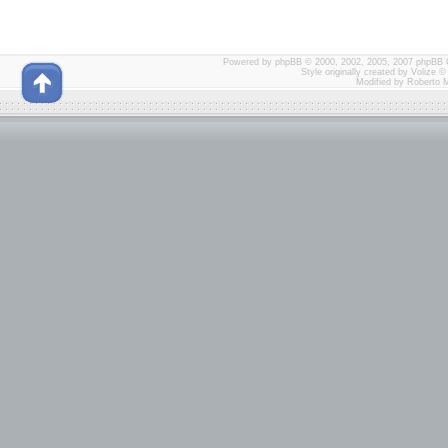
Powered by
phpBB
© 2000, 2002, 2005, 2007 phpBB 
Style originally created by
Volize
© 
Modified by Roberto 