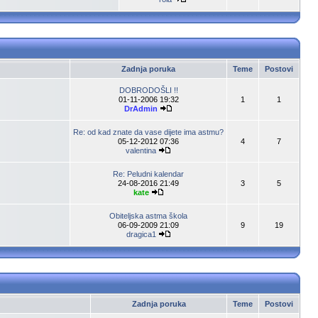
Zadnja poruka
Teme
Postovi
DOBRODOŠLI !!
01-11-2006 19:32
1
1
DrAdmin
Re: od kad znate da vase dijete ima astmu?
05-12-2012 07:36
4
7
valentina
Re: Peludni kalendar
24-08-2016 21:49
3
5
kate
Obiteljska astma škola
06-09-2009 21:09
9
19
dragica1
Zadnja poruka
Teme
Postovi