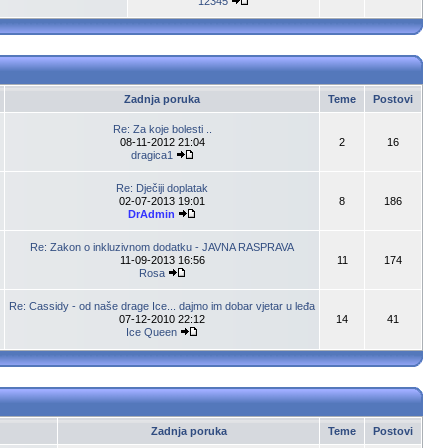
12345
Zadnja poruka
Teme
Postovi
Re: Za koje bolesti ..
08-11-2012 21:04
2
16
dragica1
Re: Dječiji doplatak
02-07-2013 19:01
8
186
DrAdmin
Re: Zakon o inkluzivnom dodatku - JAVNA RASPRAVA
11-09-2013 16:56
11
174
Rosa
Re: Cassidy - od naše drage Ice... dajmo im dobar vjetar u leđa
07-12-2010 22:12
14
41
Ice Queen
Zadnja poruka
Teme
Postovi