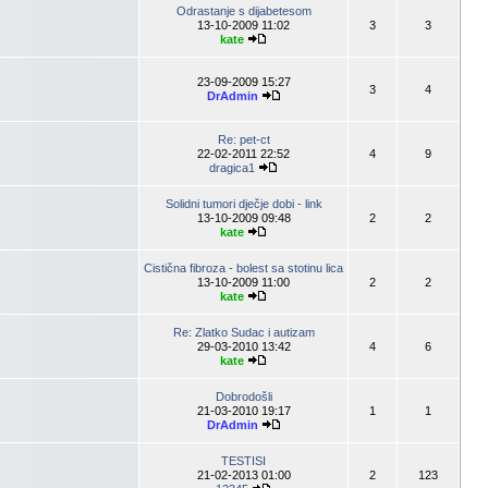
Odrastanje s dijabetesom
13-10-2009 11:02
3
3
kate
23-09-2009 15:27
3
4
DrAdmin
Re: pet-ct
22-02-2011 22:52
4
9
dragica1
Solidni tumori dječje dobi - link
13-10-2009 09:48
2
2
kate
Cistična fibroza - bolest sa stotinu lica
13-10-2009 11:00
2
2
kate
Re: Zlatko Sudac i autizam
29-03-2010 13:42
4
6
kate
Dobrodošli
21-03-2010 19:17
1
1
DrAdmin
TESTISI
21-02-2013 01:00
2
123