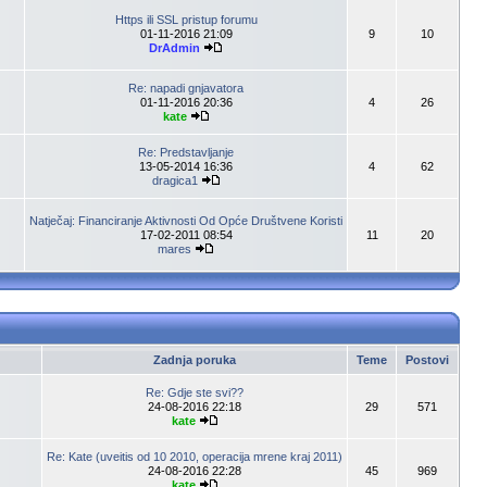
Https ili SSL pristup forumu
01-11-2016 21:09
9
10
DrAdmin
Re: napadi gnjavatora
01-11-2016 20:36
4
26
kate
Re: Predstavljanje
13-05-2014 16:36
4
62
dragica1
Natječaj: Financiranje Aktivnosti Od Opće Društvene Koristi
17-02-2011 08:54
11
20
mares
Zadnja poruka
Teme
Postovi
Re: Gdje ste svi??
24-08-2016 22:18
29
571
kate
Re: Kate (uveitis od 10 2010, operacija mrene kraj 2011)
24-08-2016 22:28
45
969
kate