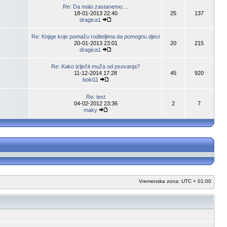
Re: Da malo zastanemo....
18-01-2013 22:40
25
137
dragica1
Re: Knjige koje pomažu roditeljima da pomognu djeci
20-01-2013 23:01
20
215
dragica1
Re: Kako izlječit muža od psovanja?
11-12-2014 17:28
45
920
boki11
Re: test
04-02-2012 23:36
2
7
maky
Vremenska zona: UTC + 01:00