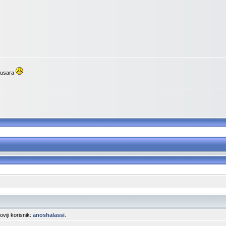
upusara
noviji korisnik:
anoshalassi
.