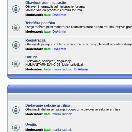
Obavjesti administracije
Objave i informacije administracije foruma.
Molimo Vas da pročitate i pravila foruma.
Moderatori:
kate
,
DrAdmin
Tehnička podrška
Ovdje možete pitati moderatore i administratore o radu foruma, prijaviti gre
Moderatori:
kate
,
DrAdmin
Registracija
Obavijesti, pitanja i problemi vezano za registraciju, te kratko predstavljan
Moderatori:
kate
,
DrAdmin
Udruga
Djelovanje, obavijesti, događanja
HUMANITARNE AKCIJE, ideje, prijedlozi...
Moderatori:
kate
,
marija radonic
,
DrAdmin
Djelovanje sekcije artritisa
Obavijesti, diskusije , pitanja i odgovori o djelovanju sekcije artritisa
Moderatori:
kate
,
marija radonic
Uveitis
Moderatori:
kate
,
marija radonic