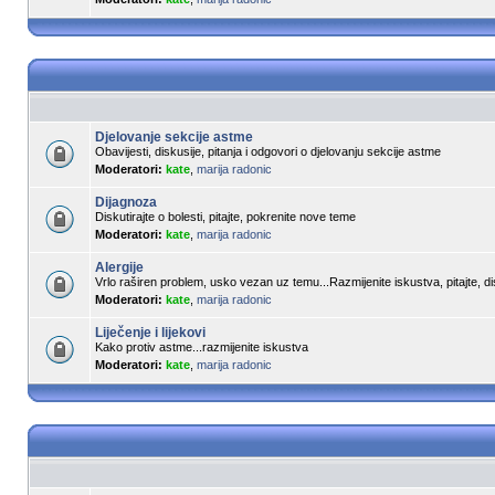
Djelovanje sekcije astme
Obavijesti, diskusije, pitanja i odgovori o djelovanju sekcije astme
Moderatori:
kate
,
marija radonic
Dijagnoza
Diskutirajte o bolesti, pitajte, pokrenite nove teme
Moderatori:
kate
,
marija radonic
Alergije
Vrlo raširen problem, usko vezan uz temu...Razmijenite iskustva, pitajte, dis
Moderatori:
kate
,
marija radonic
Liječenje i lijekovi
Kako protiv astme...razmijenite iskustva
Moderatori:
kate
,
marija radonic