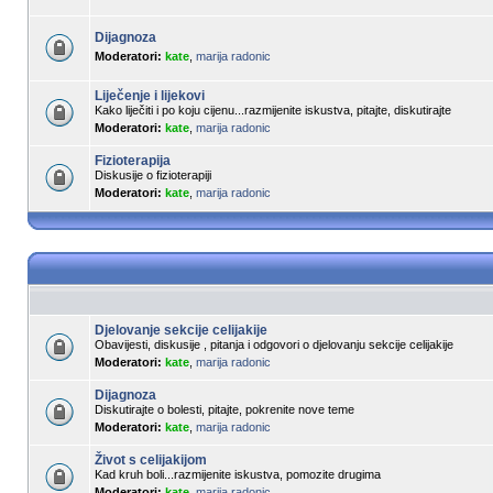
Dijagnoza
Moderatori:
kate
,
marija radonic
Liječenje i lijekovi
Kako liječiti i po koju cijenu...razmijenite iskustva, pitajte, diskutirajte
Moderatori:
kate
,
marija radonic
Fizioterapija
Diskusije o fizioterapiji
Moderatori:
kate
,
marija radonic
Djelovanje sekcije celijakije
Obavijesti, diskusije , pitanja i odgovori o djelovanju sekcije celijakije
Moderatori:
kate
,
marija radonic
Dijagnoza
Diskutirajte o bolesti, pitajte, pokrenite nove teme
Moderatori:
kate
,
marija radonic
Život s celijakijom
Kad kruh boli...razmijenite iskustva, pomozite drugima
Moderatori:
kate
,
marija radonic