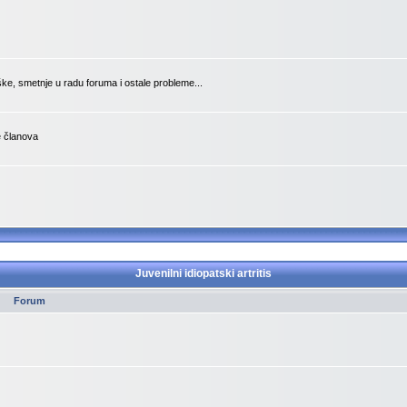
ške, smetnje u radu foruma i ostale probleme...
je članova
Juvenilni idiopatski artritis
Forum