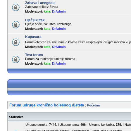
Zabava i anegdote
Zabavne priče iz života
Moderatori:
kate
,
DrAdmin
Dječji kutak
Dječje priče, iskustva, razbibriga
Moderatori:
kate
,
DrAdmin
Kupusara
Forum otvoren za sve teme o kojima želite raspravljati, drugim riječima k
Moderatori:
kate
,
DrAdmin
Test forum
Forum za testiranje funkcija foruma
Moderatori:
kate
,
DrAdmin
Forum udruge kronično bolesnog djeteta
:
Početna
Statistika
Ukupno poruka:
7444
. | Ukupno tema:
406
. | Ukupno korisnika:
179
. | Naj