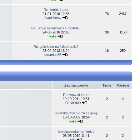
Re: Artritis i zubi
21-01-2016 12:38
76
2467
BlackSnow
Re: Sto je najvaznije za roditelje..
24-08-2016 22:10
39
1158
kate
Re: gdje idete na fizioterapiju?
23-04-2013 13:24
16
259
smartina55
Zadnja poruka
Teme
Postovi
Re: wpw sindrom
19-10-2011 19:51
2
4
TONIOKO
Hrvatsko društvo za celijakiju
13-10-2009 10:54
2
2
kate
bezgluteinske namirnice
06-05-2010 11:41
2
2
rola