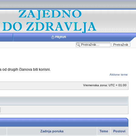
 od drugih članova biti korisni.
Aktivne teme
Vremenska zona: UTC + 01:00
Zadnja poruka
Teme
Postovi