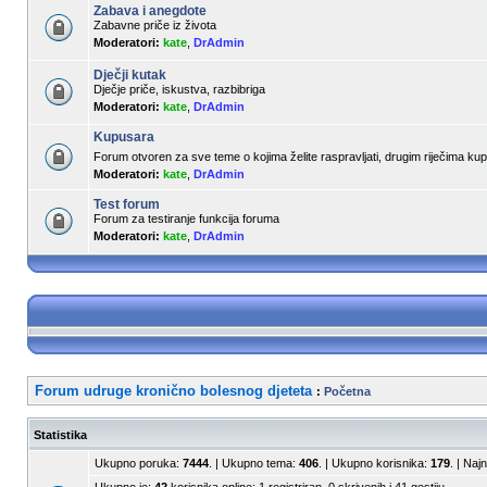
Zabava i anegdote
Zabavne priče iz života
Moderatori:
kate
,
DrAdmin
Dječji kutak
Dječje priče, iskustva, razbibriga
Moderatori:
kate
,
DrAdmin
Kupusara
Forum otvoren za sve teme o kojima želite raspravljati, drugim riječima k
Moderatori:
kate
,
DrAdmin
Test forum
Forum za testiranje funkcija foruma
Moderatori:
kate
,
DrAdmin
Forum udruge kronično bolesnog djeteta
:
Početna
Statistika
Ukupno poruka:
7444
. | Ukupno tema:
406
. | Ukupno korisnika:
179
. | Naj