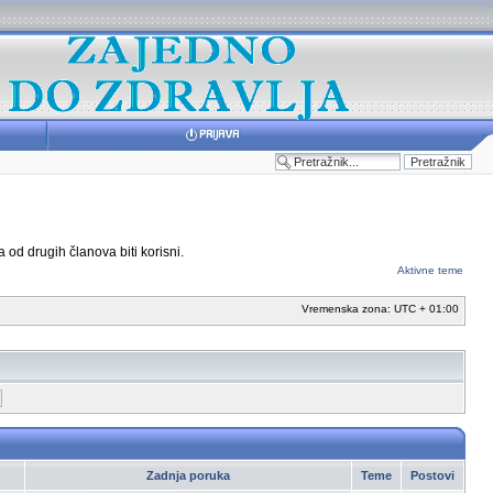
 od drugih članova biti korisni.
Aktivne teme
Vremenska zona: UTC + 01:00
Zadnja poruka
Teme
Postovi