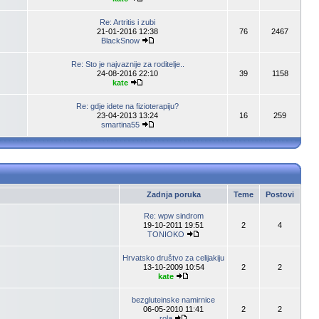
Re: Artritis i zubi
21-01-2016 12:38
76
2467
BlackSnow
Re: Sto je najvaznije za roditelje..
24-08-2016 22:10
39
1158
kate
Re: gdje idete na fizioterapiju?
23-04-2013 13:24
16
259
smartina55
Zadnja poruka
Teme
Postovi
Re: wpw sindrom
19-10-2011 19:51
2
4
TONIOKO
Hrvatsko društvo za celijakiju
13-10-2009 10:54
2
2
kate
bezgluteinske namirnice
06-05-2010 11:41
2
2
rola