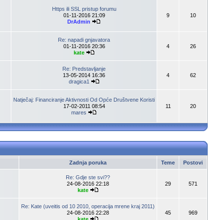
Https ili SSL pristup forumu
01-11-2016 21:09
9
10
DrAdmin
Re: napadi gnjavatora
01-11-2016 20:36
4
26
kate
Re: Predstavljanje
13-05-2014 16:36
4
62
dragica1
Natječaj: Financiranje Aktivnosti Od Opće Društvene Koristi
17-02-2011 08:54
11
20
mares
Zadnja poruka
Teme
Postovi
Re: Gdje ste svi??
24-08-2016 22:18
29
571
kate
Re: Kate (uveitis od 10 2010, operacija mrene kraj 2011)
24-08-2016 22:28
45
969
kate