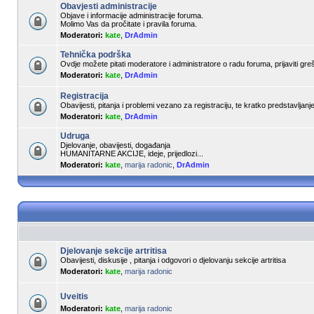
Obavjesti administracije
Objave i informacije administracije foruma.
Molimo Vas da pročitate i pravila foruma.
Moderatori:
kate
,
DrAdmin
Tehnička podrška
Ovdje možete pitati moderatore i administratore o radu foruma, prijaviti gre
Moderatori:
kate
,
DrAdmin
Registracija
Obavijesti, pitanja i problemi vezano za registraciju, te kratko predstavljan
Moderatori:
kate
,
DrAdmin
Udruga
Djelovanje, obavijesti, događanja
HUMANITARNE AKCIJE, ideje, prijedlozi...
Moderatori:
kate
,
marija radonic
,
DrAdmin
Djelovanje sekcije artritisa
Obavijesti, diskusije , pitanja i odgovori o djelovanju sekcije artritisa
Moderatori:
kate
,
marija radonic
Uveitis
Moderatori:
kate
,
marija radonic