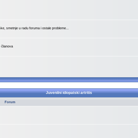
ške, smetnje u radu foruma i ostale probleme...
je članova
Juvenilni idiopatski artritis
Forum