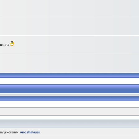
upusara
noviji korisnik:
anoshalassi
.