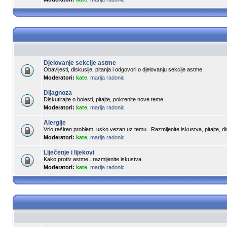
Djelovanje sekcije astme
Obavijesti, diskusije, pitanja i odgovori o djelovanju sekcije astme
Moderatori:
kate
,
marija radonic
Dijagnoza
Diskutirajte o bolesti, pitajte, pokrenite nove teme
Moderatori:
kate
,
marija radonic
Alergije
Vrlo raširen problem, usko vezan uz temu...Razmijenite iskustva, pitajte, dis
Moderatori:
kate
,
marija radonic
Liječenje i lijekovi
Kako protiv astme...razmijenite iskustva
Moderatori:
kate
,
marija radonic