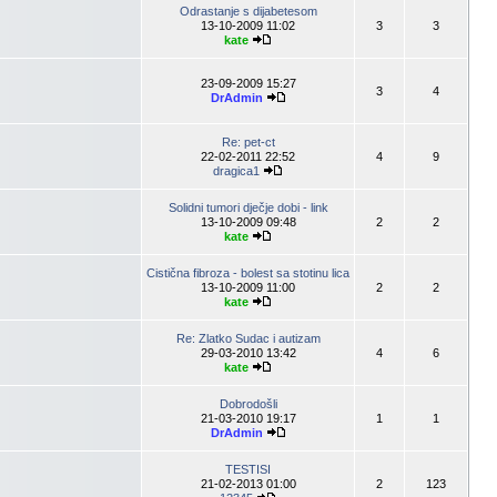
Odrastanje s dijabetesom
13-10-2009 11:02
3
3
kate
23-09-2009 15:27
3
4
DrAdmin
Re: pet-ct
22-02-2011 22:52
4
9
dragica1
Solidni tumori dječje dobi - link
13-10-2009 09:48
2
2
kate
Cistična fibroza - bolest sa stotinu lica
13-10-2009 11:00
2
2
kate
Re: Zlatko Sudac i autizam
29-03-2010 13:42
4
6
kate
Dobrodošli
21-03-2010 19:17
1
1
DrAdmin
TESTISI
21-02-2013 01:00
2
123