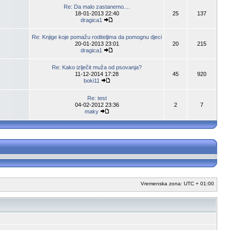
Re: Da malo zastanemo....
18-01-2013 22:40
25
137
dragica1
Re: Knjige koje pomažu roditeljima da pomognu djeci
20-01-2013 23:01
20
215
dragica1
Re: Kako izlječit muža od psovanja?
11-12-2014 17:28
45
920
boki11
Re: test
04-02-2012 23:36
2
7
maky
Vremenska zona: UTC + 01:00