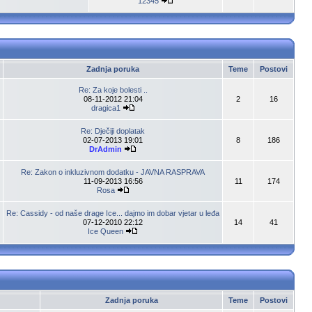
12345
Zadnja poruka
Teme
Postovi
Re: Za koje bolesti ..
08-11-2012 21:04
2
16
dragica1
Re: Dječiji doplatak
02-07-2013 19:01
8
186
DrAdmin
Re: Zakon o inkluzivnom dodatku - JAVNA RASPRAVA
11-09-2013 16:56
11
174
Rosa
Re: Cassidy - od naše drage Ice... dajmo im dobar vjetar u leđa
07-12-2010 22:12
14
41
Ice Queen
Zadnja poruka
Teme
Postovi