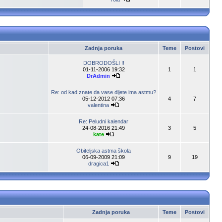
Zadnja poruka
Teme
Postovi
DOBRODOŠLI !!
01-11-2006 19:32
1
1
DrAdmin
Re: od kad znate da vase dijete ima astmu?
05-12-2012 07:36
4
7
valentina
Re: Peludni kalendar
24-08-2016 21:49
3
5
kate
Obiteljska astma škola
06-09-2009 21:09
9
19
dragica1
Zadnja poruka
Teme
Postovi