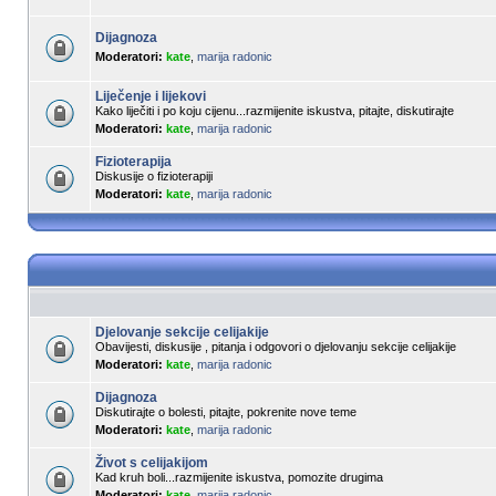
Dijagnoza
Moderatori:
kate
,
marija radonic
Liječenje i lijekovi
Kako liječiti i po koju cijenu...razmijenite iskustva, pitajte, diskutirajte
Moderatori:
kate
,
marija radonic
Fizioterapija
Diskusije o fizioterapiji
Moderatori:
kate
,
marija radonic
Djelovanje sekcije celijakije
Obavijesti, diskusije , pitanja i odgovori o djelovanju sekcije celijakije
Moderatori:
kate
,
marija radonic
Dijagnoza
Diskutirajte o bolesti, pitajte, pokrenite nove teme
Moderatori:
kate
,
marija radonic
Život s celijakijom
Kad kruh boli...razmijenite iskustva, pomozite drugima
Moderatori:
kate
,
marija radonic