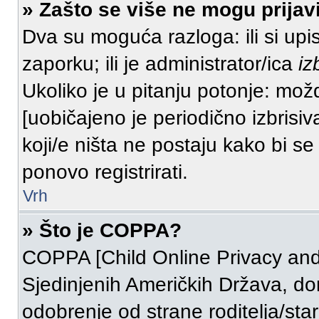
» Zašto se više ne mogu prijavi
Dva su moguća razloga: ili si upi
zaporku; ili je administrator/ica
iz
Ukoliko je u pitanju potonje: možd
[uobičajeno je periodično izbrisiv
koji/e ništa ne postaju kako bi se
ponovo registrirati.
Vrh
» Što je COPPA?
COPPA [Child Online Privacy and 
Sjedinjenih Američkih Država, d
odobrenje od strane roditelja/sta