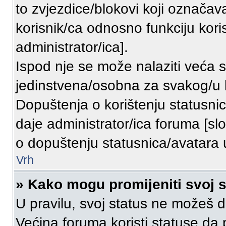
to zvjezdice/blokovi koji označava
korisnik/ca odnosno funkciju kori
administrator/ica].
Ispod nje se može nalaziti veća s
jedinstvena/osobna za svakog/u k
Dopuštenja o korištenju statusnica
daje administrator/ica foruma [s
o dopuštenju statusnica/avatara uk
Vrh
» Kako mogu promijeniti svoj 
U pravilu, svoj status ne možeš di
Većina foruma koristi statuse da 