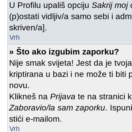
U Profilu upališ opciju
Sakrij moj 
(p)ostati vidljiv/a samo sebi i adm
skriven/a].
Vrh
» Što ako izgubim zaporku?
Nije smak svijeta! Jest da je tvoj
kriptirana u bazi i ne može ti bit
novu.
Klikneš na
Prijava
te na stranici k
Zaboravio/la sam zaporku
. Ispun
stići e-mailom.
Vrh