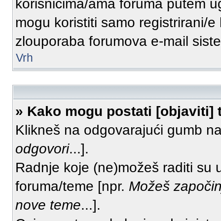
korisnicima/ama foruma putem ug
mogu koristiti samo registrirani/e
zlouporaba forumova e-mail sist
Vrh
» Kako mogu postati [objaviti]
Klikneš na odgovarajući gumb na
odgovori
...].
Radnje koje (ne)možeš raditi su 
foruma/teme [npr.
Možeš započin
nove teme
...].