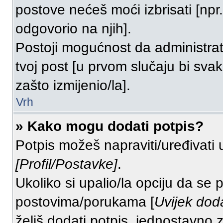
postove nećeš moći izbrisati [np
odgovorio na njih].
Postoji mogućnost da administrato
tvoj post [u prvom slučaju bi svak
zašto izmijenio/la].
Vrh
» Kako mogu dodati potpis?
Potpis možeš napraviti/uređivati 
[Profil/Postavke]
.
Ukoliko si upalio/la opciju da se
postovima/porukama [
Uvijek dod
želiš dodati potpis, jednostavno