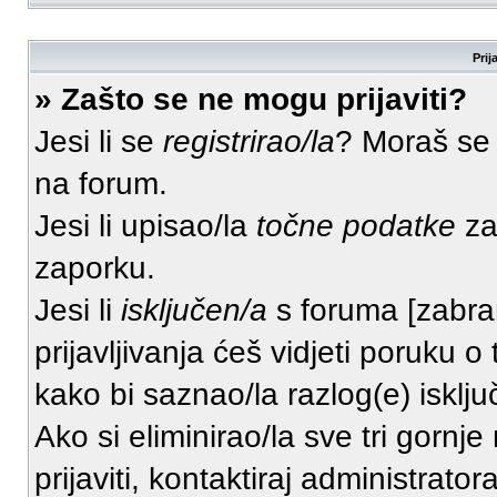
Prij
» Zašto se ne mogu prijaviti?
Jesi li se
registrirao/la
? Moraš se r
na forum.
Jesi li upisao/la
točne podatke
za 
zaporku.
Jesi li
isključen/a
s foruma [zabranj
prijavljivanja ćeš vidjeti poruku o
kako bi saznao/la razlog(e) isklju
Ako si eliminirao/la sve tri gornj
prijaviti, kontaktiraj administrator