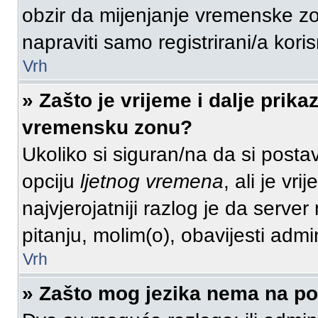
obzir da mijenjanje vremenske zo
napraviti samo registrirani/a koris
Vrh
» Zašto je vrijeme i dalje prik
vremensku zonu?
Ukoliko si siguran/na da si posta
opciju
ljetnog vremena
, ali je vr
najvjerojatniji razlog je da serve
pitanju, molim(o), obavijesti admi
Vrh
» Zašto mog jezika nema na p