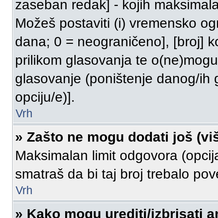
zaseban redak] - kojih maksimalan
Možeš postaviti (i) vremensko ogr
dana; 0 = neograničeno], [broj] k
prilikom glasovanja te o(ne)moguć
glasovanje (poništenje danog/ih 
opciju/e)].
Vrh
» Zašto ne mogu dodati još (vi
Maksimalan limit odgovora (opcija
smatraš da bi taj broj trebalo pove
Vrh
» Kako mogu urediti/izbrisati 