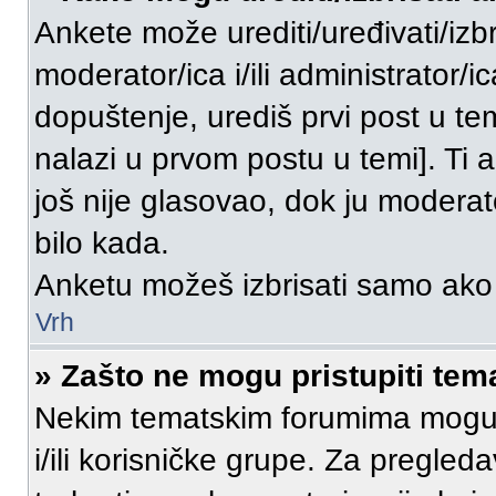
Ankete može urediti/uređivati/izbri
moderator/ica i/ili administrator/i
dopuštenje, urediš prvi post u tem
nalazi u prvom postu u temi]. Ti 
još nije glasovao, dok ju moderato
bilo kada.
Anketu možeš izbrisati samo ako 
Vrh
» Zašto ne mogu pristupiti te
Nekim tematskim forumima mogu pr
i/ili korisničke grupe. Za pregle