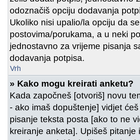
odoznačiš opciju dodavanja potp
Ukoliko nisi upalio/la opciju da 
postovima/porukama, a u neki pos
jednostavno za vrijeme pisanja 
dodavanja potpisa.
Vrh
» Kako mogu kreirati anketu?
Kada započneš [otvoriš] novu temu
- ako imaš dopuštenje] vidjet će
pisanje teksta posta [ako to ne v
kreiranje anketa]. Upišeš pitanj