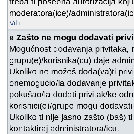
treba ti posebna autorizacija koj
moderatora(ice)/administratora(ic
Vrh
» Zašto ne mogu dodavati priv
Mogućnost dodavanja privitaka, 
grupu(e)/korisnika(cu) daje admin
Ukoliko ne možeš doda(va)ti privi
onemogućio/la dodavanje privitak
pokušao/la dodati privitak/ke o
korisnici(e)/grupe mogu dodavati 
Ukoliko ti nije jasno zašto (baš) t
kontaktiraj administratora/icu.