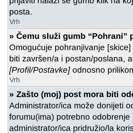
prijaviti nalazi se gumb klik na k
posta.
Vrh
» Čemu služi gumb “Pohrani” p
Omogućuje pohranjivanje [skice]
biti završen/a i postan/poslana, a
[Profil/Postavke]
odnosno prilikom
Vrh
» Zašto (moj) post mora biti o
Administrator/ica može donijeti 
forumu(ima) potrebno odobrenje kako
administrator/ica pridružio/la kor