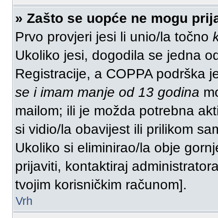
» Zašto se uopće ne mogu prija
Prvo provjeri jesi li unio/la točno
Ukoliko jesi, dogodila se jedna od
Registracije, a COPPA podrška j
se i imam manje od 13 godina
mor
mailom; ili je možda potrebna akt
si vidio/la obavijest ili prilikom sa
Ukoliko si eliminirao/la obje gorn
prijaviti, kontaktiraj administrator
tvojim korisničkim računom].
Vrh