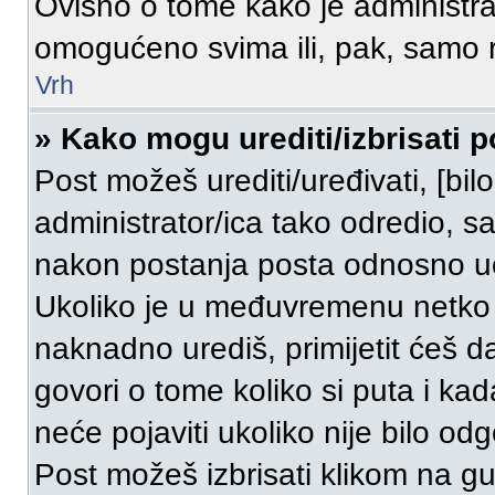
Ovisno o tome kako je administrat
omogućeno svima ili, pak, samo r
Vrh
» Kako mogu urediti/izbrisati p
Post možeš urediti/uređivati, [bi
administrator/ica tako odredio,
nakon postanja posta odnosno u
Ukoliko je u međuvremenu netko o
naknadno urediš, primijetit ćeš d
govori o tome koliko si puta i kad
neće pojaviti ukoliko nije bilo od
Post možeš izbrisati klikom na 