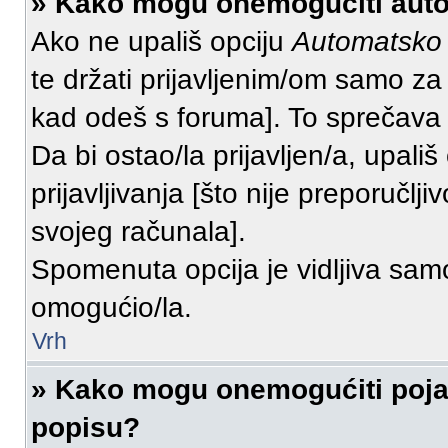
» Kako mogu onemogućiti auto
Ako ne upališ opciju
Automatsko p
te držati prijavljenim/om samo za
kad odeš s foruma]. To sprečava 
Da bi ostao/la prijavljen/a, upališ
prijavljivanja [što nije preporučl
svojeg računala].
Spomenuta opcija je vidljiva samo
omogućio/la.
Vrh
» Kako mogu onemogućiti poja
popisu?