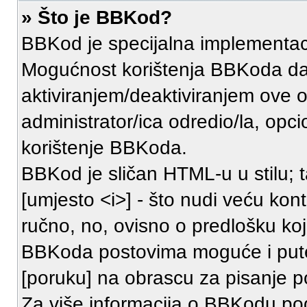
» Što je BBKod?
BBKod je specijalna implementa
Mogućnost korištenja BBKoda daj
aktiviranjem/deaktiviranjem ove o
administrator/ica odredio/la, opc
korištenje BBKoda.
BBKod je sličan HTML-u u stilu; t
[umjesto <i>] - što nudi veću kont
ručno, no, ovisno o predlošku koj
BBKoda postovima moguće i pute
[poruku] na obrascu za pisanje p
Za više informacija o BBKodu pog