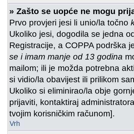
» Zašto se uopće ne mogu prija
Prvo provjeri jesi li unio/la točno
Ukoliko jesi, dogodila se jedna od
Registracije, a COPPA podrška j
se i imam manje od 13 godina
mor
mailom; ili je možda potrebna akt
si vidio/la obavijest ili prilikom sa
Ukoliko si eliminirao/la obje gorn
prijaviti, kontaktiraj administrator
tvojim korisničkim računom].
Vrh