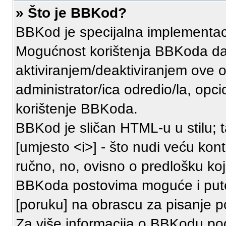
» Što je BBKod?
BBKod je specijalna implementa
Mogućnost korištenja BBKoda daj
aktiviranjem/deaktiviranjem ove o
administrator/ica odredio/la, opc
korištenje BBKoda.
BBKod je sličan HTML-u u stilu; t
[umjesto <i>] - što nudi veću kont
ručno, no, ovisno o predlošku koj
BBKoda postovima moguće i pute
[poruku] na obrascu za pisanje p
Za više informacija o BBKodu pog