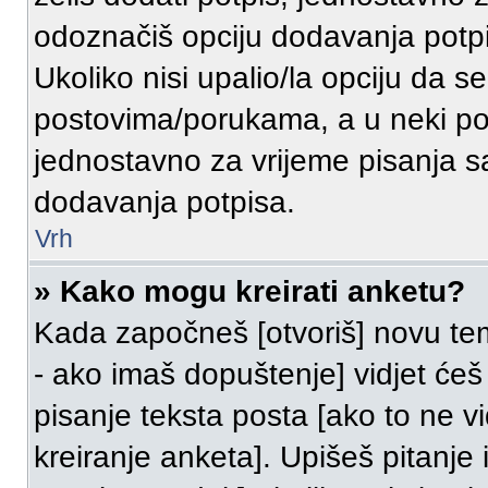
odoznačiš opciju dodavanja potp
Ukoliko nisi upalio/la opciju da 
postovima/porukama, a u neki pos
jednostavno za vrijeme pisanja 
dodavanja potpisa.
Vrh
» Kako mogu kreirati anketu?
Kada započneš [otvoriš] novu temu
- ako imaš dopuštenje] vidjet će
pisanje teksta posta [ako to ne v
kreiranje anketa]. Upišeš pitanj