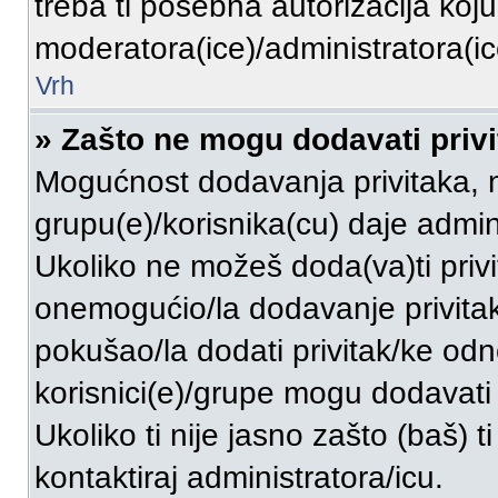
treba ti posebna autorizacija koj
moderatora(ice)/administratora(ic
Vrh
» Zašto ne mogu dodavati priv
Mogućnost dodavanja privitaka, 
grupu(e)/korisnika(cu) daje admin
Ukoliko ne možeš doda(va)ti privi
onemogućio/la dodavanje privitak
pokušao/la dodati privitak/ke o
korisnici(e)/grupe mogu dodavati 
Ukoliko ti nije jasno zašto (baš) t
kontaktiraj administratora/icu.