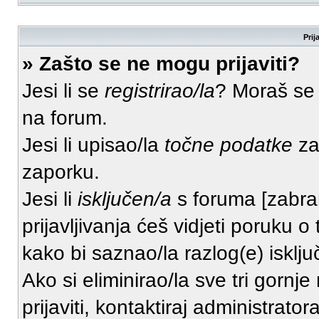
Prij
» Zašto se ne mogu prijaviti?
Jesi li se
registrirao/la
? Moraš se r
na forum.
Jesi li upisao/la
točne podatke
za 
zaporku.
Jesi li
isključen/a
s foruma [zabranj
prijavljivanja ćeš vidjeti poruku o
kako bi saznao/la razlog(e) isklju
Ako si eliminirao/la sve tri gornj
prijaviti, kontaktiraj administrator