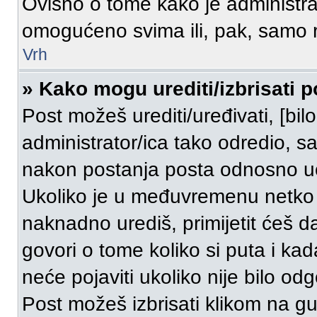
Ovisno o tome kako je administrat
omogućeno svima ili, pak, samo r
Vrh
» Kako mogu urediti/izbrisati p
Post možeš urediti/uređivati, [bi
administrator/ica tako odredio,
nakon postanja posta odnosno u
Ukoliko je u međuvremenu netko o
naknadno urediš, primijetit ćeš d
govori o tome koliko si puta i kad
neće pojaviti ukoliko nije bilo od
Post možeš izbrisati klikom na 