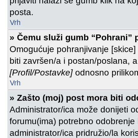
prijaviti nalazi se gumb klik na k
posta.
Vrh
» Čemu služi gumb “Pohrani” p
Omogućuje pohranjivanje [skice]
biti završen/a i postan/poslana, a
[Profil/Postavke]
odnosno prilikom
Vrh
» Zašto (moj) post mora biti o
Administrator/ica može donijeti 
forumu(ima) potrebno odobrenje kako
administrator/ica pridružio/la kor