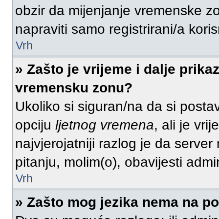
obzir da mijenjanje vremenske zo
napraviti samo registrirani/a koris
Vrh
» Zašto je vrijeme i dalje prik
vremensku zonu?
Ukoliko si siguran/na da si posta
opciju
ljetnog vremena
, ali je vr
najvjerojatniji razlog je da serve
pitanju, molim(o), obavijesti admi
Vrh
» Zašto mog jezika nema na p