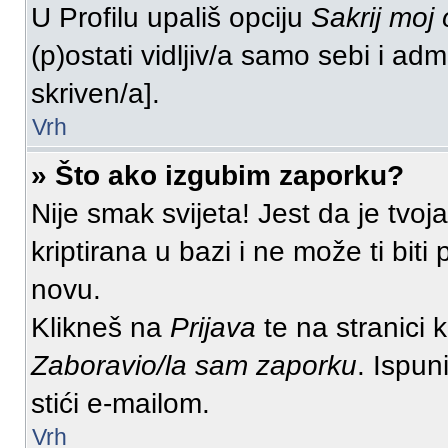
U Profilu upališ opciju
Sakrij moj 
(p)ostati vidljiv/a samo sebi i adm
skriven/a].
Vrh
» Što ako izgubim zaporku?
Nije smak svijeta! Jest da je tvoj
kriptirana u bazi i ne može ti bit
novu.
Klikneš na
Prijava
te na stranici k
Zaboravio/la sam zaporku
. Ispun
stići e-mailom.
Vrh