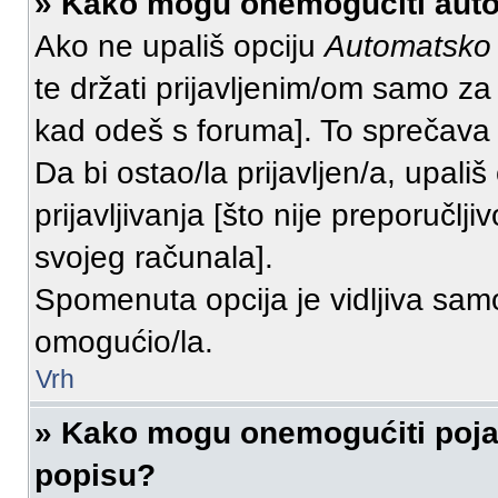
» Kako mogu onemogućiti auto
Ako ne upališ opciju
Automatsko p
te držati prijavljenim/om samo za
kad odeš s foruma]. To sprečava 
Da bi ostao/la prijavljen/a, upališ
prijavljivanja [što nije preporučl
svojeg računala].
Spomenuta opcija je vidljiva samo
omogućio/la.
Vrh
» Kako mogu onemogućiti poja
popisu?