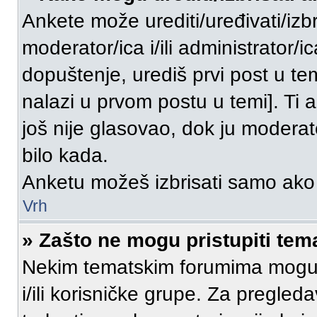
Ankete može urediti/uređivati/izbri
moderator/ica i/ili administrator/i
dopuštenje, urediš prvi post u tem
nalazi u prvom postu u temi]. Ti 
još nije glasovao, dok ju moderato
bilo kada.
Anketu možeš izbrisati samo ako 
Vrh
» Zašto ne mogu pristupiti te
Nekim tematskim forumima mogu pr
i/ili korisničke grupe. Za pregle