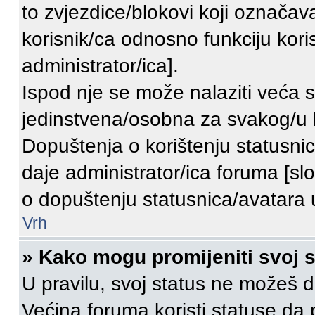
to zvjezdice/blokovi koji označava
korisnik/ca odnosno funkciju kori
administrator/ica].
Ispod nje se može nalaziti veća s
jedinstvena/osobna za svakog/u k
Dopuštenja o korištenju statusnica
daje administrator/ica foruma [s
o dopuštenju statusnica/avatara uk
Vrh
» Kako mogu promijeniti svoj 
U pravilu, svoj status ne možeš di
Većina foruma koristi statuse da 