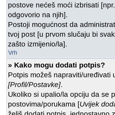
postove nećeš moći izbrisati [np
odgovorio na njih].
Postoji mogućnost da administrato
tvoj post [u prvom slučaju bi svak
zašto izmijenio/la].
Vrh
» Kako mogu dodati potpis?
Potpis možeš napraviti/uređivati 
[Profil/Postavke]
.
Ukoliko si upalio/la opciju da se
postovima/porukama [
Uvijek dod
želiš dodati potpis, jednostavno