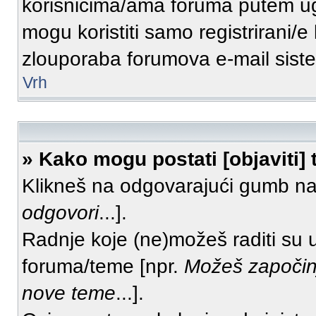
korisnicima/ama foruma putem ug
mogu koristiti samo registrirani/e
zlouporaba forumova e-mail sist
Vrh
» Kako mogu postati [objaviti]
Klikneš na odgovarajući gumb na
odgovori
...].
Radnje koje (ne)možeš raditi su 
foruma/teme [npr.
Možeš započin
nove teme
...].