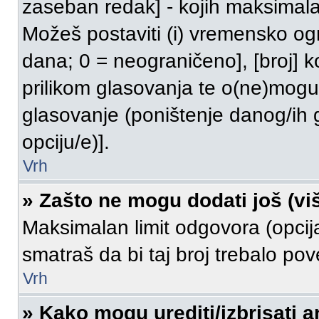
zaseban redak] - kojih maksimalan
Možeš postaviti (i) vremensko ogr
dana; 0 = neograničeno], [broj] k
prilikom glasovanja te o(ne)moguć
glasovanje (poništenje danog/ih 
opciju/e)].
Vrh
» Zašto ne mogu dodati još (vi
Maksimalan limit odgovora (opcija
smatraš da bi taj broj trebalo pove
Vrh
» Kako mogu urediti/izbrisati 