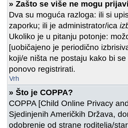
» Zašto se više ne mogu prijavi
Dva su moguća razloga: ili si upi
zaporku; ili je administrator/ica
iz
Ukoliko je u pitanju potonje: možd
[uobičajeno je periodično izbrisiv
koji/e ništa ne postaju kako bi se
ponovo registrirati.
Vrh
» Što je COPPA?
COPPA [Child Online Privacy and 
Sjedinjenih Američkih Država, d
odobrenje od strane roditelja/sta